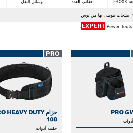
حقائب العدة
وسائل النقل
EXPERT
Dropd
.
Power Tools 
cl
PRO
PRO GW
حزام O HEAVY DUTY
108
أدوات
حقيبة أدوات