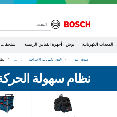
البحث
شفرات منشار و‏‫مناشير حفر
الكاميرات وأجهزة الكشف الحرارية
المعدات الكهربائية
بوش - أجهزة القياس الرقمية
الملحقات 
صفحه البدء
العِدد الكهربائية الاحترافية
...
نظا
نظام سهولة الحرك