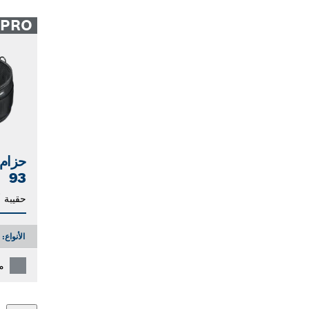
PRO
93
حقيبة 
الأنواع:
م