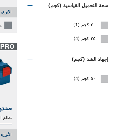
سعة التحميل القياسية (كجم)
الأنواع:
٢٠ كجم (1)
م
٢٥ كجم (4)
PRO
إجهاد الشد (كجم)
٥٠ كجم (4)
صندوق  136
نظام ال
الأنواع: