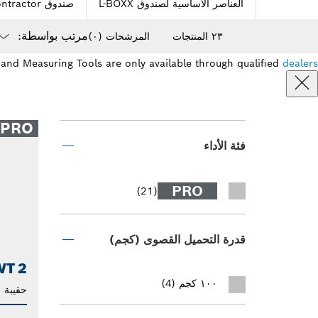
العناصر الأساسية لصندوق L-BOXX
صندوق L-BOXX contractor
مرتب بواسطة:
٢٣ المنتجات
المرشحات
(٠)
own
and Measuring Tools are only available through qualified
dealers
osed
PRO
فئة الأداء
PRO
(21)
قدرة التحميل القصوى (كجم)
T 2
١٠٠ كجم (4)
حقيبة 