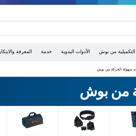
أقراص سنفرة وأحزمة سنفرة وورق سنفرة
حفر الماس وقطعه وتجليخه
رؤوس تركيب براغي، ووحدات تركيب رؤوس التثبيت والمآخذ
أق
أجهزة ضبط الاستواء البصرية
التكميلية من بوش
الأدوات اليدوية
خدمة
المعرفة والابتكار
م سهولة الحركة من بوش
ة من بوش