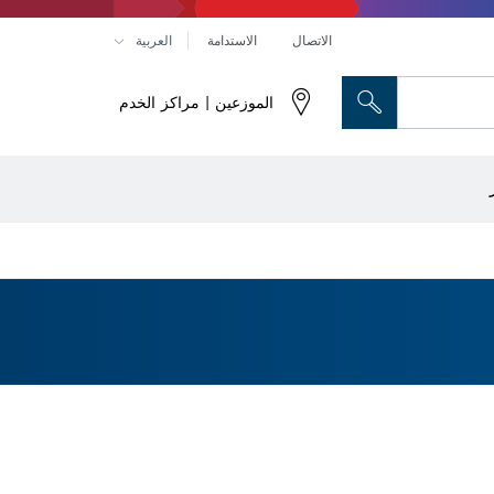
الاتصال
الاستدامة
العربية
الموزعين | مراكز الخدم
رؤوس النحت والسكاكين المسطحة
راص تقطيع وأقراص تجليخ وفُرش سلكية