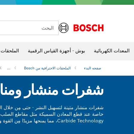
البحث
شفرات منشار و‏‫مناشير حفر
الكاميرات وأجهزة الكشف الحرارية
المعدات الكهربائية
بوش - أجهزة القياس الرقمية
الملحقات 
صفحه البدء
الملحقات الاحترافية من Bosch
...
شفرات منشار و‏‫من
شفرات منشار متينة لتسهيل النشر - حتى مِن خلال المو
Carbide Technology، مما يمنحها مز
الكهربائي تدوم لفترة أطول. إنه أمر لا يقدر بثمن أ
الخاصة بنا مع أخذ ذلك في الاعتبار.