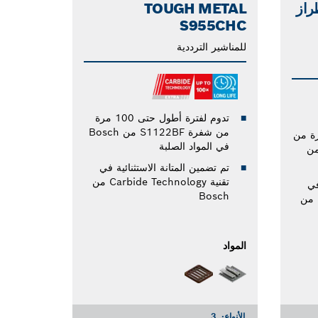
HARDWOO طراز
TOUGH METAL
S955CHC
للمناشير الترددية
تدوم لفترة أطول حتى 100 مرة
من شفرة S1122BF من Bosch
 أطول حتى 45 مرة من
في المواد الصلبة
ر أركت T144D من
تم تضمين المتانة الاستثنائية في
تقنية Carbide Technology من
في
Bosch
تقنية Carbide Technology من
المواد
الأنواع:
3