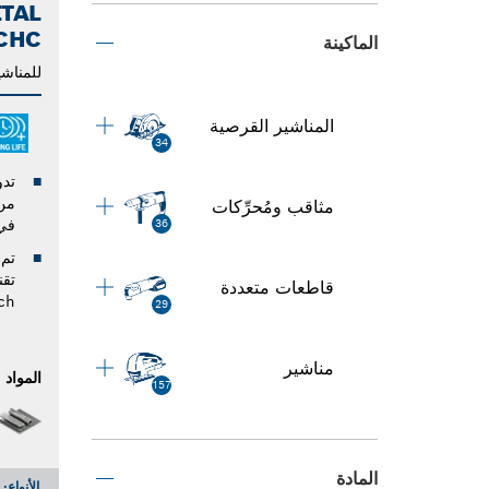
TAL
CHC
الماكينة
للمناشي
المناشير القرصية
34
مثاقب ومُحرِّكات
في 
36
تم 
قاطعات متعددة
ch
29
مناشير
المواد
157
المادة
الأنواع: