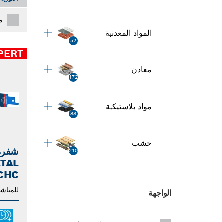
م
المواد المعدنية
52
PERT
معادن
172
مواد بلاستيكية
83
خشب
210
TAL
CHC
للمناشي
الواجهة