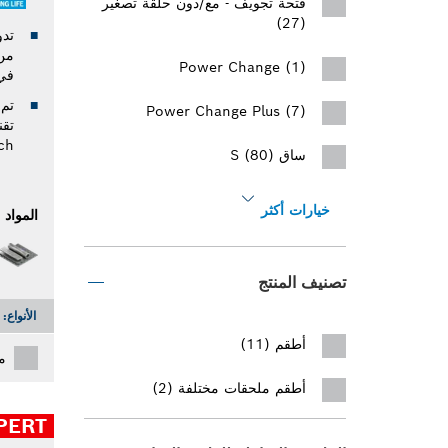
فتحة تجويف - مع/دون حلقة تصغير
(27)
Power Change (1)
في 
تم 
Power Change Plus (7)
ch
ساق S (80)
خيارات أكثر
المواد
تصنيف المنتج
الأنواع:
أطقم (11)
م
أطقم ملحقات مختلفة (2)
PERT