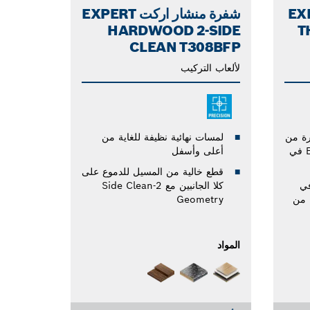
EX-
شفرة منشار اركت EXPERT
HARDWOOD 2-SIDE
T
CLEAN T308BFP
لألعاب التركيب
 أطول حتى 50 مرة من
لمسات نهائية نظيفة للغاية من
شفرة S1122BF من Bosch في
أعلى وأسفل
قطع خالية من المسيل للدموع على
في
كلا الجانبين مع 2-Side Clean
تقنية Carbide Technology من
Geometry
المواد