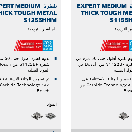
شفرة EXPERT MEDIUM-
شفرة PERT MEDIUM
HICK TOUGH METAL
THICK TOUGH M
S1255HHM
S1155
ر الترددية
للمناشير الترددية
تدوم لفترة أطول حتى 50 مرة من
تدوم لفترة
شفرة S1122BF من Bosch في
واد الصلبة
المواد الصلبة
تضمين المتانة الاستثنائية في
تم تضمين المتانة الاستثنائية 
تقنية Carbide Technology من
Bosch
Bos
المواد