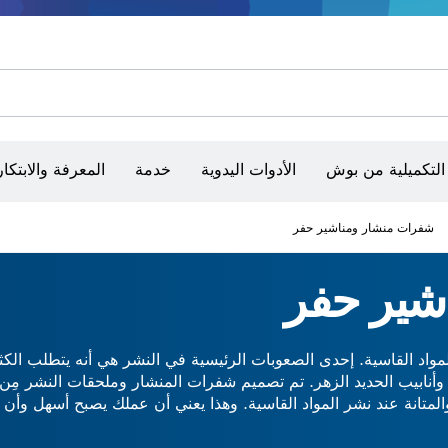
أقراص سنفرة وأحزمة سنفرة وورق سنفرة
حفر الماس وقطعه وتجليخه
رؤوس تركيب براغي، ووحدات تركيب رؤوس التثبيت والمآخذ
أق
أجهزة ضبط الاستواء البصرية
التكميلية من بوش
الأدوات اليدوية
خدمة
المعرفة والابتكار
شفرات منشار و‏‫مناشير حفر
اشير حفر
اد القاسية. إحدى الصعوبات الرئيسية في النشر هي أنه يتطلب الكثير
يدًا مِن القوة والمتانة عند نشر المواد القاسية. وهذا يعني أن عملك يصبح أسهل 
ن يكون لديك طقم شفرات منشار عالية الأداء ذات عمر طويل. لقد صمم