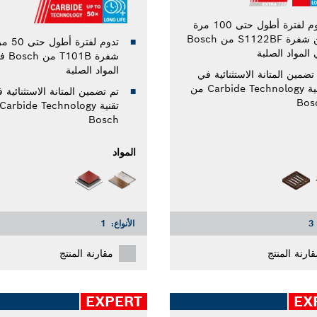
تدوم لفترة أطول حتى 100 مرة
من شفرة S1122BF من Bosch
تدوم لفترة
المواد الصلبة
شفرة T101B م
المواد الصلبة
تضمين المتانة الاستثنائية في
تقنية Carbide Technology من
تم تضمين المتانة الاستثنائية 
Bos
Bosch
المواد
3
الأنواع:
1
قارنة المنتج
مقارنة المنتج
EXPERT
EX