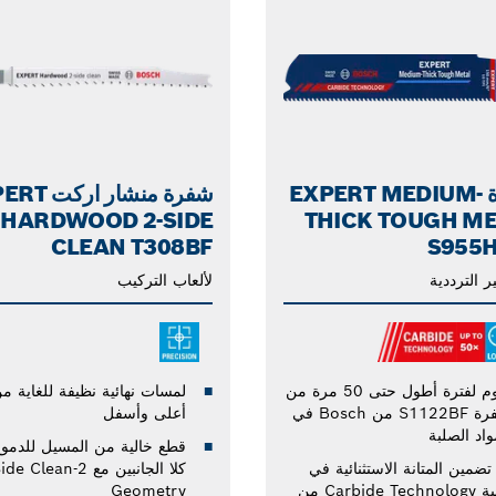
شفرة EXPERT MEDIUM-
شفرة منشار ا
HARDWOOD 2-SIDE
THICK TOUGH M
CLEAN T308BF
S955
ر الترددية
لألعاب التركيب
تدوم لفترة أطول حتى 50 مرة من
لمسات نهائية نظيفة للغاية م
شفرة S1122BF من Bosch في
أعلى وأسفل
واد الصلبة
قطع خالية من المسيل للدمو
تضمين المتانة الاستثنائية في
كلا الجانبين مع 2-de Clean
تقنية Carbide Technology من
Geometry