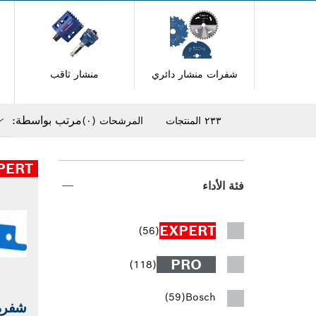
شفرات منشار دائري
منشار ثاقب
مرتب بواسطة:
٢٣٣ المنتجات
المرشحات
(٠)
wn
sed
PERT
فئة الأداء
EXPERT
(56)
PRO
(118)
(59)
Bosch