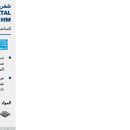
ETAL
HHM
للمناشي
الم
تم 
ch
المواد