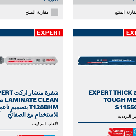
قارنة المنتج
مقارنة المنتج
EXPERT
EX
شفرة EXPERT THICK
شفرة منشار ا
TOUGH ME
E CLEAN
S1155
T128BHM بتصميمٍ ناعمٍ
للاستخدامِ معَ الصفائحِ
ر الترددية
لألعاب التركيب