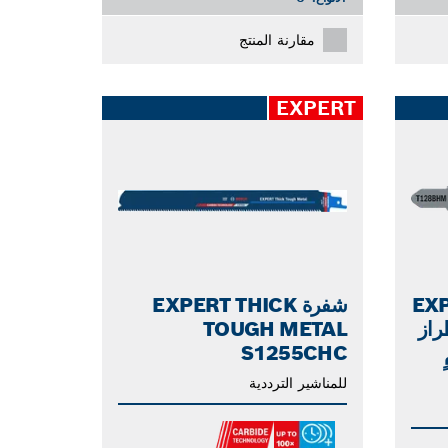
مقارنة المنتج
EXPERT
ركت EXPERT
شفرة EXPERT THICK
LAMINAT طراز
TOUGH METAL
S1255CHC
للمناشير الترددية