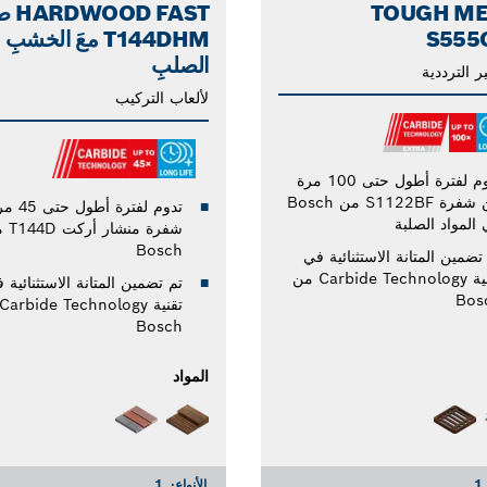
TOUGH ME
D FAST
S555
T144DHM معَ الخشبِ
الصلبِ
ر الترددية
لألعاب التركيب
تدوم لفترة أطول حتى 100 مرة
من شفرة S1122BF من Bosch
تدوم لفترة
المواد الصلبة
شفرة منشا
Bosch
تضمين المتانة الاستثنائية في
تقنية Carbide Technology من
تم تضمين المتانة الاستثنائية 
Bos
Bosch
المواد
1
الأنواع:
1