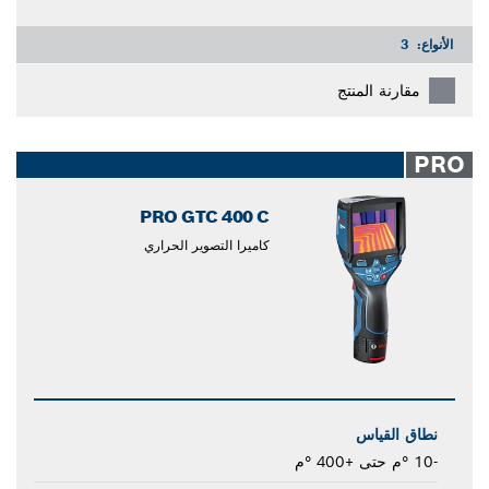
الأنواع:
3
مقارنة المنتج
PRO
PRO GTC 400 C
كاميرا التصوير الحراري
نطاق القياس
-10 °م حتى +400 °م