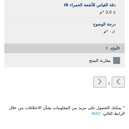
دقة القياس للأشعة الحمراء IR
± 3.0 °م
درجة الوضوح
٠٫١ °م
الأنواع:
1
مقارنة المنتج
1
* يمكنك الحصول على مزيد من المعلومات بشأن الاختلافات من خلال
الرابط التالي:
WAC