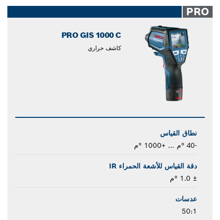
closed
PRO
PRO GIS 1000 C
كاشف حراري
نطاق القياس
-40 °م … +1000 °م
دقة القياس للأشعة الحمراء IR
± 1.0 °م
عدسات
50:1