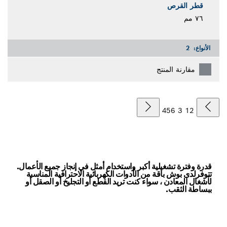
قطر القرص
٧٦ مم
الأنواع:
2
مقارنة المنتج
4
5
6
3
1
2
قدرة وفترة تشغيلية أكبر واستخدام أمثل في إنجاز جميع الأعمال.
تتوفرلدى بوش باقة من الأدوات الكهربائية الاحترافية المناسبة
لأشغال المعادن ، سواء كنت تريد القطع أو التجليخ أو الصقل أو
ببساطة الثقب.