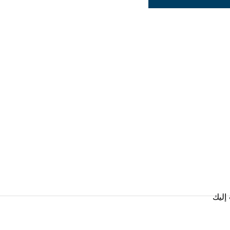
رب منك
إليك