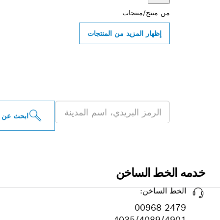
من
منتج/منتجات
إظهار المزيد من المنتجات
ابحث عن موزعو أدو
ابحث عن 
خدمه الخط الساخن
الخط الساخن:
00968 2479
4035/4089/4901