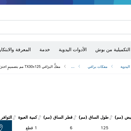
أقراص سنفرة وأحزمة سنفرة وورق سنفرة
حفر الماس وقطعه وتجليخه
رؤوس تركيب براغي، ووحدات تركيب رؤوس التثبيت والمآخذ
أق
أجهزة ضبط الاستواء البصرية
التكميلية من بوش
الأدوات اليدوية
خدمة
المعرفة والابتكار
اليدوية
مفكات براغي
...
مفكُّ البرَاغي TX30x125 مم بتصميمٍ احترَافي
بض (مم)
طول الساق (مم)
قطر الساق (مم)
كمية العبوة
التوافر
125
6
1 قطع