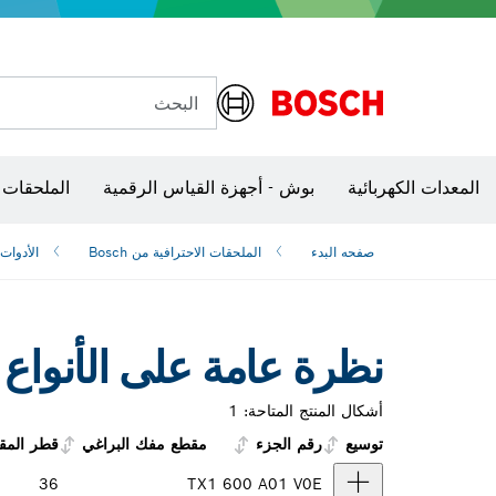
البحث
شفرات منشار و‏‫مناشير حفر
الكاميرات وأجهزة الكشف الحرارية
المعدات الكهربائية
بوش - أجهزة القياس الرقمية
الملحقات 
صفحه البدء
الملحقات الاحترافية من Bosch
الأدوات 
نظرة عامة على الأنواع
أشكال المنتج المتاحة:
1
توسيع
رقم الجزء
مقطع مفك البراغي
قطر المق
36
TX
1 600 A01 V0E