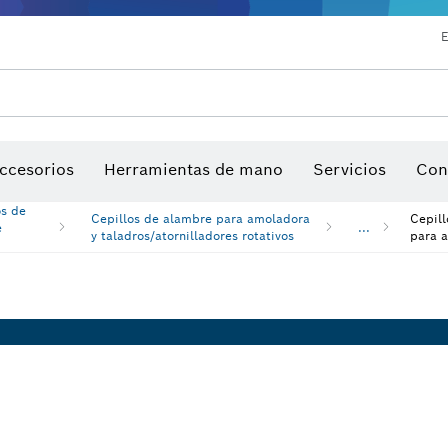
E
ios para multiherramienta
ccesorios de máquinas
Hojas de sierra y sierras de corona
Nuestro lugar de trabajo interactivo
Discos de lija, bandas de lija y h
ccesorios
Herramientas de mano
Servicios
Con
os de
Cepillos de alambre para amoladora
Cepill
e
...
y taladros/atornilladores rotativos
para 