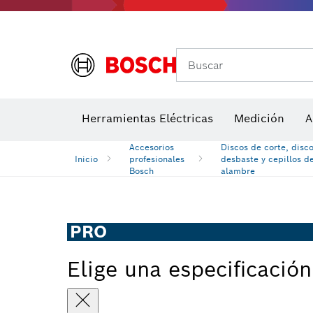
Accesor
A
Medidores de ángulos e inclinómetros
Detectores de temperatura y cámaras térmicas
Buscar
Herramientas Eléctricas
Medición
A
Accesorios
Discos de corte, disc
Inicio
profesionales
desbaste y cepillos d
Bosch
alambre
PRO
Elige una especificación