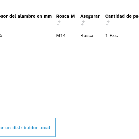
osor del alambre en mm
Rosca M
Asegurar
Cantidad de pa
35
M14
Rosca
1 Pzs.
L DISTRIBUIDOR D
SSIONAL MÁS CE
r un distribuidor local