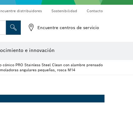
ncuentre distribuidores
Sostenibilidad
Contacto
ojas de lija
Puntas de atornillar, llaves para tuercas y llaves tubo
Perforación con diamantes, corte y desbaste
Discos de corte, discos de desbaste y cepillos de alambre
Fresas para router y cuchillos de cepillo
Detectores de materiales
Cámaras de inspección
Encuentre centros de servicio
Herramientas de diseño
ocimiento e innovación
o cónico PRO Stainless Steel Clean con alambre prensado
amoladoras angulares pequeñas, rosca M14