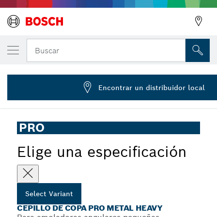
Cepillo de copa PRO Metal heavy, 75 x 0,5
Buscar
2 608 622 063
Cepillo de copa PRO Metal Heavy para amoladoras
...
angulares pequeñas, rosca M10
Encontrar un distribuidor local
PRO
Elige una especificación
Select Variant
CEPILLO DE COPA PRO METAL HEAVY