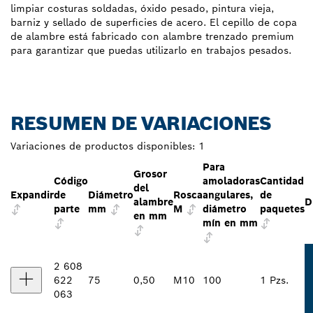
limpiar costuras soldadas, óxido pesado, pintura vieja,
barniz y sellado de superficies de acero. El cepillo de copa
de alambre está fabricado con alambre trenzado premium
para garantizar que puedas utilizarlo en trabajos pesados.
RESUMEN DE VARIACIONES
Variaciones de productos disponibles:
1
Para
Grosor
Código
amoladoras
Cantidad
del
Expandir
de
Diámetro
Rosca
angulares,
de
alambre
D
parte
mm
M
diámetro
paquetes
en mm
mín en mm
2 608
622
75
0,50
M10
100
1 Pzs.
063