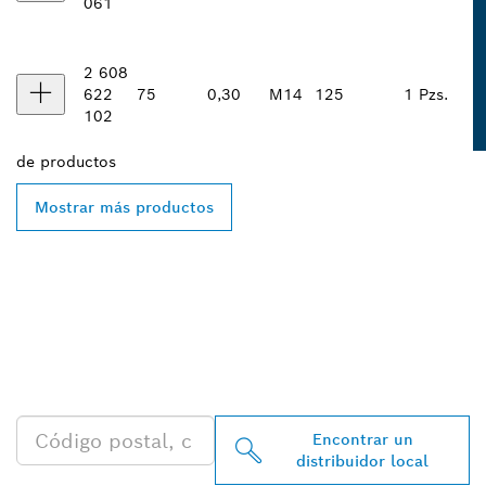
061
2 608
622
75
0,30
M14
125
1 Pzs.
102
de
productos
Mostrar más productos
ENCONTRAR AL
DISTRIBUIDOR DE BOSCH
PROFESSIONAL MÁS
CERCANO
Encontrar un
distribuidor local