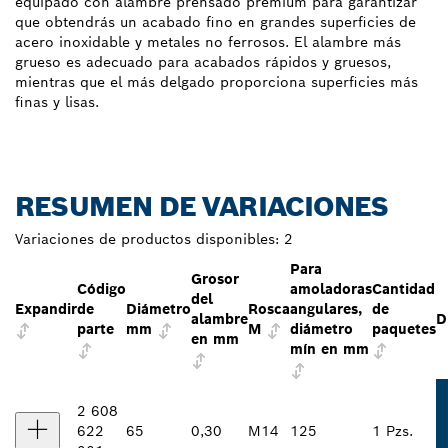
equipado con alambre prensado premium para garantizar
que obtendrás un acabado fino en grandes superficies de
acero inoxidable y metales no ferrosos. El alambre más
grueso es adecuado para acabados rápidos y gruesos,
mientras que el más delgado proporciona superficies más
finas y lisas.
RESUMEN DE VARIACIONES
Variaciones de productos disponibles:
2
Para
Grosor
Código
amoladoras
Cantidad
del
Expandir
de
Diámetro
Rosca
angulares,
de
alambre
D
parte
mm
M
diámetro
paquetes
en mm
mín en mm
2 608
622
65
0,30
M14
125
1 Pzs.