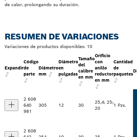
de calor, prolongando su duración.
RESUMEN DE VARIACIONES
Variaciones de productos disponibles:
10
Orificio
Tamaño
Código
Diámetro
con
Cantidad
del
Expandir
de
Diámetro
en
anillo
de
calibre
D
parte
mm
pulgadas
reductor
paquetes
en mm
en mm
2 608
25,4; 25;
640
305
12
30
1 Pzs.
20
981
2 608