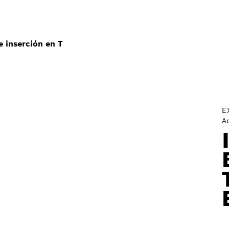
e inserción en T
E
A