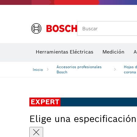
Accesor
A
Medidores de ángulos e inclinómetros
Detectores de temperatura y cámaras térmicas
Buscar
Herramientas Eléctricas
Medición
A
Accesorios profesionales
Hojas d
Inicio
Bosch
corona
EXPERT
Elige una especificación