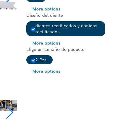
More options
Diseño del diente
dientes rectificados y cónicos
rectificados
More options
Elige un tamaño de paquete
2 Pzs.
More options