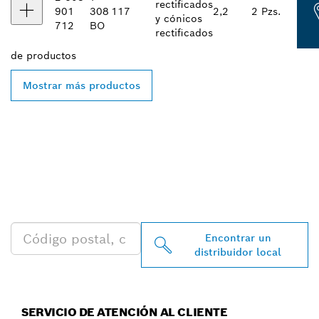
rectificados
901
308
117
2,2
2 Pzs.
y cónicos
712
BO
rectificados
de
productos
Mostrar más productos
ENCONTRAR AL
DISTRIBUIDOR DE BOSCH
PROFESSIONAL MÁS
CERCANO
Encontrar un
distribuidor local
SERVICIO DE ATENCIÓN AL CLIENTE