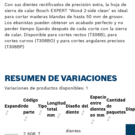
Con sus dientes rectificados de precisión extra, la hoja de
sierra de calar Bosch EXPERT ‘Wood 2-side clean’ es ideal
para cortar maderas blandas de hasta 50 mm de grosor.
Los ebanistas pueden obtener un acabado perfecto y no
perder tiempo lijando después de cada corte con la sierra
de calar. Disponible para cortes rectos (T308B), para
cortes curvos (T308BO) y para cortes angulares precisos
(T308BP)
RESUMEN DE VARIACIONES
Variaciones de productos disponibles:
1
Espacio
Código
Cantidad
Longitud
entre
Expandir
de
Tipo
Diseño del
de
total
dientes
Disp
parte
diente
paquetes
mm
en mm
dientes
2 608
T