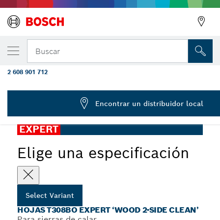
Hoja de sierra de calar EXPERT Wood 2-sid
Buscar
T308BO, 2 piezas
2 608 901 712
Hojas de sierra de calar T308BO EXPERT ‘Wood 2-side
...
clean’
Encontrar un distribuidor local
EXPERT
Elige una especificación
Select Variant
HOJAS T308BO EXPERT ‘WOOD 2-SIDE CLEAN’
Para sierras de calar