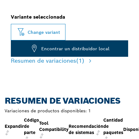
Variante seleccionada
Change variant
Encontrar un distribuidor local
Resumen de variaciones
(1)
RESUMEN DE VARIACIONES
Variaciones de productos disponibles:
1
Código
Cantidad
Tool
Expandir
de
Recomendación
de
Compatibility
Disponi
parte
de sistemas
paquetes