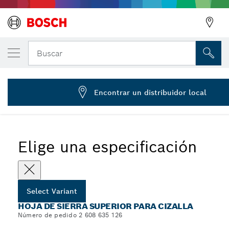
Hoja superior
Buscar
2 608 635 126
...
Hojas superiores para cizallas universales
Encontrar un distribuidor local
Elige una especificación
Select Variant
HOJA DE SIERRA SUPERIOR PARA CIZALLA
Número de pedido 2 608 635 126