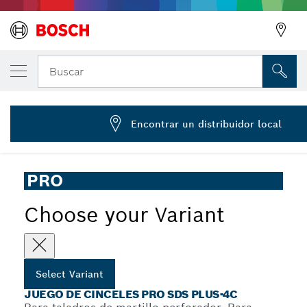
Juego de cinceles PRO SDS plus-4C, 4 piez
Buscar
2 607 017 516
...
Juego de cinceles PRO SDS plus-4C, 4 piezas
Encontrar un distribuidor local
PRO
Choose your Variant
Select Variant
JUEGO DE CINCELES PRO SDS PLUS-4C