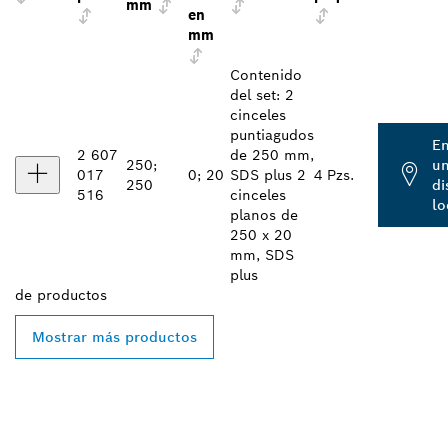
mm
en
mm
Contenido
del set: 2
cinceles
puntiagudos
En
2 607
de 250 mm,
250;
u
017
0; 20
SDS plus 2
4 Pzs.
250
di
516
cinceles
lo
planos de
250 x 20
mm, SDS
plus
de
productos
Mostrar más productos
ENCONTRAR AL
DISTRIBUIDOR DE BOSCH