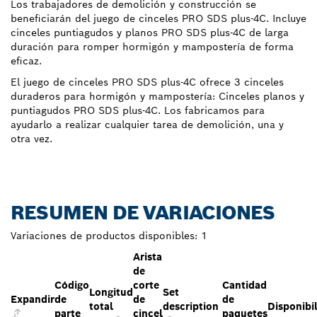
Los trabajadores de demolición y construcción se
beneficiarán del juego de cinceles PRO SDS plus-4C. Incluye
cinceles puntiagudos y planos PRO SDS plus-4C de larga
duración para romper hormigón y mampostería de forma
eficaz.
El juego de cinceles PRO SDS plus-4C ofrece 3 cinceles
duraderos para hormigón y mampostería: Cinceles planos y
puntiagudos PRO SDS plus-4C. Los fabricamos para
ayudarlo a realizar cualquier tarea de demolición, una y
otra vez.
RESUMEN DE VARIACIONES
Variaciones de productos disponibles:
1
Arista
de
Código
corte
Cantidad
Longitud
Set
Expandir
de
de
de
total
description
Disponibi
parte
cincel
paquetes