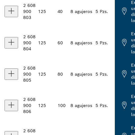
E
2 608
u
900
125
40
8 agujeros
5 Pzs.
d
803
l
E
2 608
u
900
125
60
8 agujeros
5 Pzs.
d
804
l
E
2 608
u
900
125
80
8 agujeros
5 Pzs.
d
805
l
E
2 608
u
900
125
100
8 agujeros
5 Pzs.
d
806
l
E
2 608
u