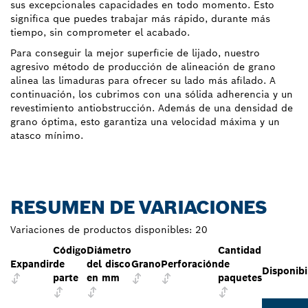
sus excepcionales capacidades en todo momento. Esto
significa que puedes trabajar más rápido, durante más
tiempo, sin comprometer el acabado.
Para conseguir la mejor superficie de lijado, nuestro
agresivo método de producción de alineación de grano
alinea las limaduras para ofrecer su lado más afilado. A
continuación, los cubrimos con una sólida adherencia y un
revestimiento antiobstrucción. Además de una densidad de
grano óptima, esto garantiza una velocidad máxima y un
atasco mínimo.
RESUMEN DE VARIACIONES
Variaciones de productos disponibles:
20
Código
Diámetro
Cantidad
Expandir
de
del disco
Grano
Perforación
de
Disponibi
parte
en mm
paquetes