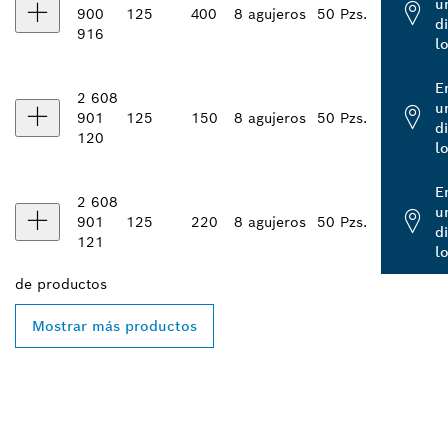
u
900
125
400
8 agujeros
50 Pzs.
d
916
l
E
2 608
u
901
125
150
8 agujeros
50 Pzs.
d
120
l
E
2 608
u
901
125
220
8 agujeros
50 Pzs.
d
121
l
de
productos
Mostrar más productos
ENCONTRAR AL
DISTRIBUIDOR DE BOSCH