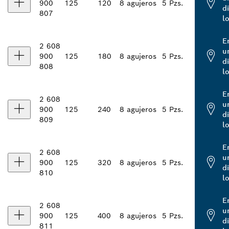
900
125
120
8 agujeros
5 Pzs.
d
807
l
E
2 608
u
900
125
180
8 agujeros
5 Pzs.
d
808
l
E
2 608
u
900
125
240
8 agujeros
5 Pzs.
d
809
l
E
2 608
u
900
125
320
8 agujeros
5 Pzs.
d
810
l
E
2 608
u
900
125
400
8 agujeros
5 Pzs.
d
811