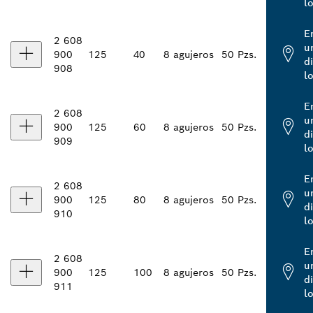
l
E
2 608
u
900
125
40
8 agujeros
50 Pzs.
d
908
l
E
2 608
u
900
125
60
8 agujeros
50 Pzs.
d
909
l
E
2 608
u
900
125
80
8 agujeros
50 Pzs.
d
910
l
E
2 608
u
900
125
100
8 agujeros
50 Pzs.
d
911
l