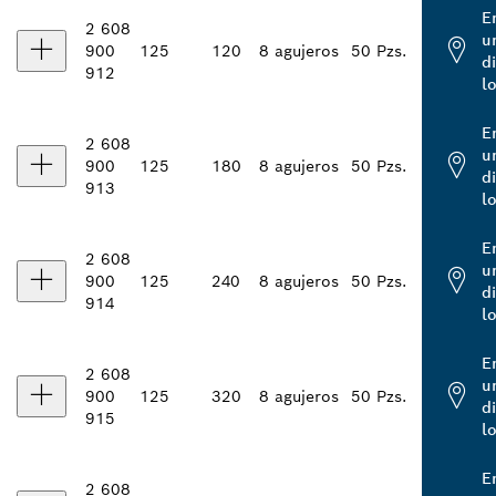
E
2 608
u
900
125
120
8 agujeros
50 Pzs.
d
912
l
E
2 608
u
900
125
180
8 agujeros
50 Pzs.
d
913
l
E
2 608
u
900
125
240
8 agujeros
50 Pzs.
d
914
l
E
2 608
u
900
125
320
8 agujeros
50 Pzs.
d
915
l
E
2 608