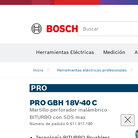
Accesor
A
Medidores de ángulos e inclinómetros
Detectores de temperatura y cámaras térmicas
Buscar
Herramientas Eléctricas
Medición
A
Inicio
Herramientas eléctricas profesionales
PRO
PRO GBH 18V-40 C
Martillo perforador inalámbrico
BITURBO con SDS max
Número de pedido 0.611.917.180
Tecnología BITURBO Brushless