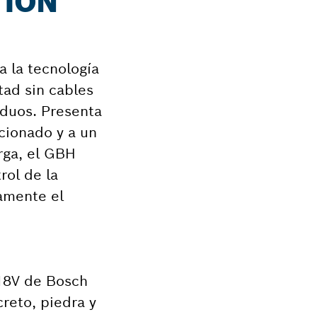
TION
a la tecnología
tad sin cables
rduos. Presenta
cionado y a un
rga, el GBH
rol de la
tamente el
 18V de Bosch
reto, piedra y