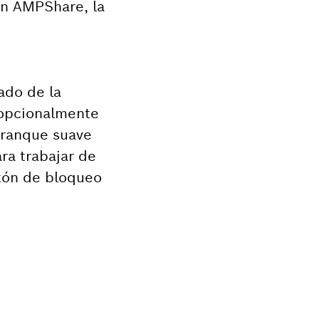
on AMPShare, la
ado de la
 opcionalmente
rranque suave
ra trabajar de
otón de bloqueo