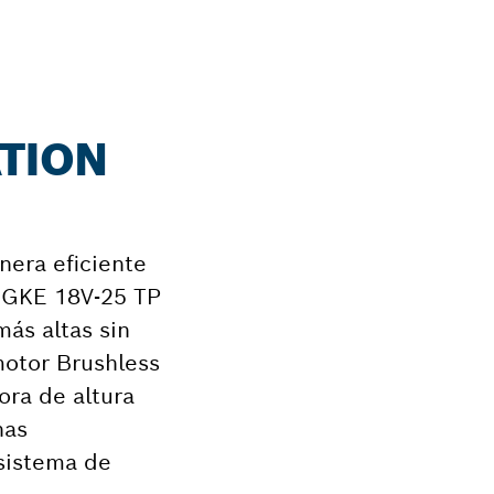
ATION
nera eficiente
a GKE 18V-25 TP
más altas sin
motor Brushless
ora de altura
nas
 sistema de