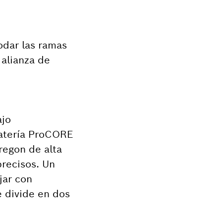
odar las ramas
 alianza de
ajo
batería ProCORE
regon de alta
recisos. Un
jar con
e divide en dos