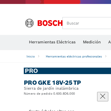
Accesor
A
Medidores de ángulos e inclinómetros
Detectores de temperatura y cámaras térmicas
Buscar
Herramientas Eléctricas
Medición
A
Inicio
Herramientas eléctricas profesionales
PRO
PRO GKE 18V-25 TP
Sierra de jardín inalámbrica
Número de pedido 0.600.8D6.000