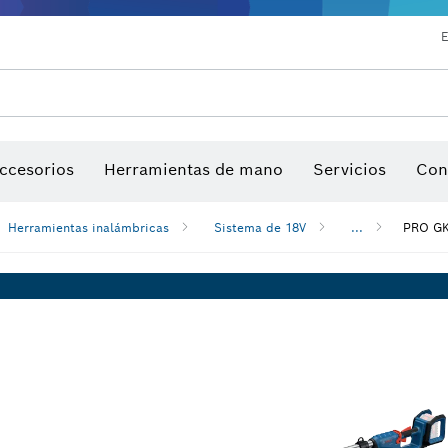
E
ios para multiherramienta
ccesorios de máquinas
Hojas de sierra y sierras de corona
Nuestro lugar de trabajo interactivo
Discos de lija, bandas de lija y h
ccesorios
Herramientas de mano
Servicios
Con
Herramientas inalámbricas
Sistema de 18V
...
PRO GK