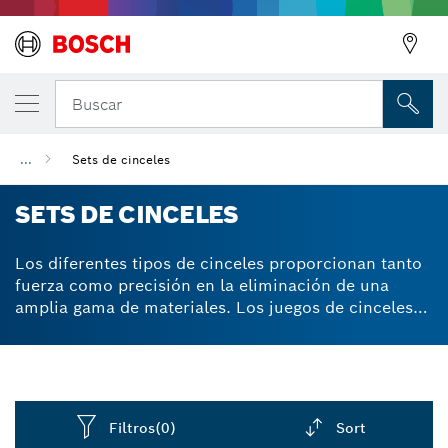
Buscar
...
Sets de cinceles
SETS DE CINCELES
Los diferentes tipos de cinceles proporcionan tanto
fuerza como precisión en la eliminación de una
amplia gama de materiales. Los juegos de cinceles
vienen en una variedad de tamaños y formas para
adaptarse a cualquier proyecto. Desde el tallado
delicado hasta el picado en bruto. Para trabajos de
construcción y demolición, restauración y
renovación. Los juegos de cinceles profesionales de
Filtros
(0)
Sort
Bosch están fabricados en acero de alta calidad. Los