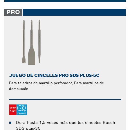
juegos de cinceles SDS te permiten abordar con
Dropdown
seguridad una amplia gama de trabajos de
closed
PRO
renovación y restauración con lo último en
tecnología. Encuentre hoy mismo el juego de
cinceles que mejor se adapte a tus necesidades.
JUEGO DE CINCELES PRO SDS PLUS-5C
Para taladros de martillo perforador, Para martillos de
demolición
Dura hasta 1,5 veces más que los cinceles Bosch
SDS plus-3C