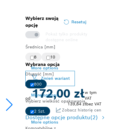
Wybierz swoją
Resetuj
opcję
Pokaż tylko produkty
dostępne online
Średnica [mm]
8
10
Wybrana opcja
More options
Długość [mm]
Zmień wariant
800
172,00 zł
w tym
More options
od
VAT
Wybierz wielkość opakowania
139,84 zł
bez VAT
Zobacz historię cen
2 Szt.
Dostępne opcje produktu
(2)
More options
Kompatybilne z