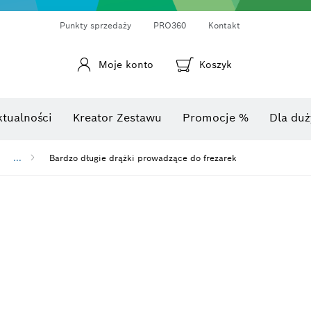
Punkty sprzedaży
PRO360
Kontakt
Moje konto
Koszyk
Laserowy miernik odległości
Kamery termowizyjne i termo-detektory
Kątomierze i mierniki nachylenia
ktualności
Kreator Zestawu
Promocje %
Dla duż
...
Bardzo długie drążki prowadzące do frezarek