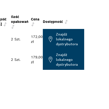
Ilość
gość
Cena
opakowań
Dostępność
]
Znajdź
172,00
2 Szt.
lokalnego
zł
dystrybutora
Znajdź
179,00
2 Szt.
lokalnego
zł
dystrybutora