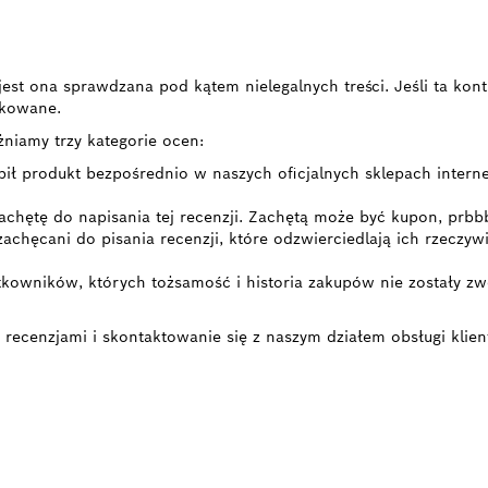
i, jest ona sprawdzana pod kątem nielegalnych treści. Jeśli ta k
likowane.
żniamy trzy kategorie ocen:
pił produkt bezpośrednio w naszych oficjalnych sklepach intern
achętę do napisania tej recenzji. Zachętą może być kupon, prbb
 zachęcani do pisania recenzji, które odzwierciedlają ich rzecz
kowników, których tożsamość i historia zakupów nie zostały zwe
 recenzjami i skontaktowanie się z naszym działem obsługi klien
TRYBUTORÓW