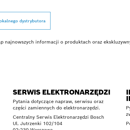
BOSCH PROFESSIO
lokalnego dystrybutora
egap najnowszych informacji o produktach oraz ekskluzyw
SERWIS ELEKTRONARZĘDZI
I
Pytania dotyczące napraw, serwisu oraz
części zamiennych do elektronarzędzi.
P
z
Centralny Serwis Elektronarzędzi Bosch
Ul. Jutrzenki 102/104
P
02-230 Warszawa