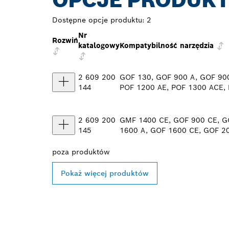
OPCJE PRODUK
Dostępne opcje produktu:
2
Nr
Rozwiń
katalogowy
Kompatybilność narzędzia
2 609 200
GOF 130, GOF 900 A, GOF 900
144
POF 1200 AE, POF 1300 ACE,
2 609 200
GMF 1400 CE, GOF 900 CE, G
145
1600 A, GOF 1600 CE, GOF 20
poza
produktów
Pokaż więcej produktów