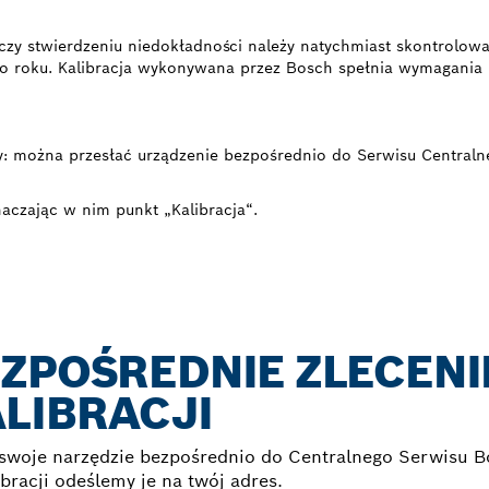
czy stwierdzeniu niedokładności należy natychmiast skontrolow
do roku. Kalibracja wykonywana przez Bosch spełnia wymagania n
: można przesłać urządzenie bezpośrednio do Serwisu Centraln
aczając w nim punkt „Kalibracja“.
ZPOŚREDNIE ZLECENI
LIBRACJI
 swoje narzędzie bezpośrednio do Centralnego Serwisu B
ibracji odeślemy je na twój adres.