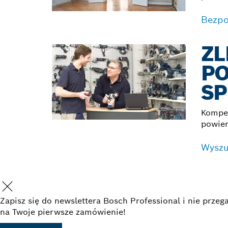
Bezpo
ZL
P
SP
Kompet
powier
Wyszu
Zapisz się do newslettera Bosch Professional i nie prz
na Twoje pierwsze zamówienie!