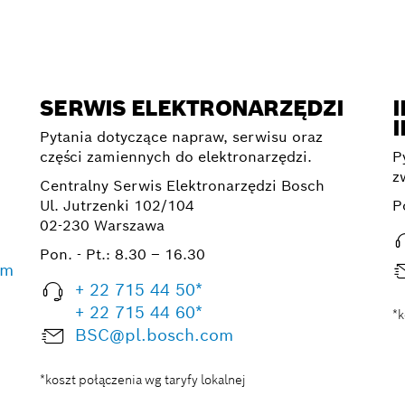
SERWIS ELEKTRONARZĘDZI
I
Pytania dotyczące napraw, serwisu oraz
części zamiennych do elektronarzędzi.
P
z
Centralny Serwis Elektronarzędzi Bosch
Ul. Jutrzenki 102/104
P
02-230 Warszawa
Pon. - Pt.:
8.30 – 16.30
om
+ 22 715 44 50*
+ 22 715 44 60*
*k
BSC@pl.bosch.com
*koszt połączenia wg taryfy lokalnej