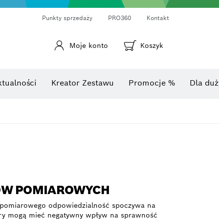
Punkty sprzedaży
PRO360
Kontakt
Moje konto
Koszyk
Laserowy miernik odległości
Kamery termowizyjne i termo-detektory
Kątomierze i mierniki nachylenia
ktualności
Kreator Zestawu
Promocje %
Dla duż
DÓW POMIAROWYCH
du pomiarowego odpowiedzialność spoczywa na
tury mogą mieć negatywny wpływ na sprawność