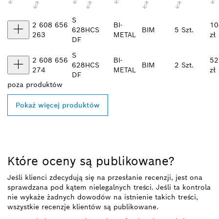
S
2 608 656
BI-
10
628
HCS
BIM
5 Szt.
263
METAL
zł
DF
S
2 608 656
BI-
52
628
HCS
BIM
2 Szt.
274
METAL
zł
DF
poza
produktów
Pokaż więcej produktów
Które oceny są publikowane?
Jeśli klienci zdecydują się na przesłanie recenzji, jest ona
sprawdzana pod kątem nielegalnych treści. Jeśli ta kontrola
nie wykaże żadnych dowodów na istnienie takich treści,
wszystkie recenzje klientów są publikowane.