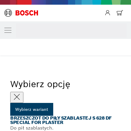
Powrót
TWÓJ WARIANT WYBORU
Brzeszczot do piły szablastej S 628 DF Spec
...
Brzeszczoty do piły szablastej S 628 DF Special for Plaster
Wybierz opcję
Wybierz wariant
BRZESZCZOT DO PIŁY SZABLASTEJ S 628 DF
SPECIAL FOR PLASTER
Do pił szablastych.