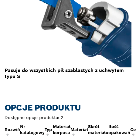
Pasuje do wszystkich pił szablastych z uchwytem
typu S
OPCJE PRODUKTU
Dostępne opcje produktu:
2
Nr
Materiał
Skrót
Ilość
Rozwiń
Typ
Materiał
Ce
katalogowy
korpusu
materiału
opakowań