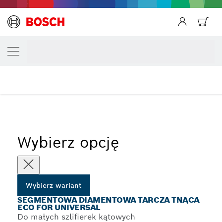
Powrót
TWÓJ WARIANT WYBORU
Powrót
Segmentowa diamentowa tarcza tnąca Eco f
Powrót
Diamentowe tarcze tnące Eco for Universal do małych
...
szlifierek kątowych
Wybierz opcję
Wybierz wariant
SEGMENTOWA DIAMENTOWA TARCZA TNĄCA
ECO FOR UNIVERSAL
Do małych szlifierek kątowych