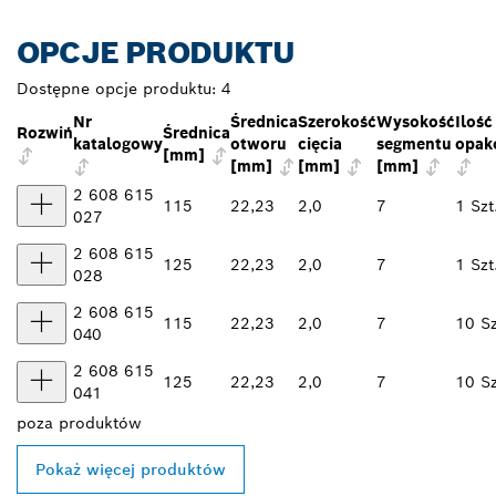
OPCJE PRODUKTU
Dostępne opcje produktu:
4
Nr
Średnica
Szerokość
Wysokość
Ilość
Rozwiń
Średnica
katalogowy
otworu
cięcia
segmentu
opak
[mm]
[mm]
[mm]
[mm]
2 608 615
115
22,23
2,0
7
1 Szt
027
2 608 615
125
22,23
2,0
7
1 Szt
028
2 608 615
115
22,23
2,0
7
10 Sz
040
2 608 615
125
22,23
2,0
7
10 Sz
041
poza
produktów
Pokaż więcej produktów