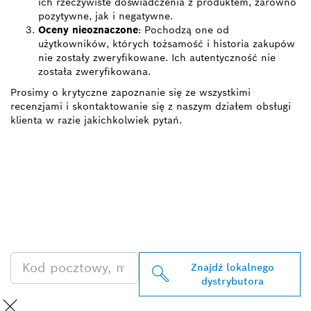
ich rzeczywiste doświadczenia z produktem, zarówno
pozytywne, jak i negatywne.
Oceny nieoznaczone
: Pochodzą one od
użytkowników, których tożsamość i historia zakupów
nie zostały zweryfikowane. Ich autentyczność nie
została zweryfikowana.
Prosimy o krytyczne zapoznanie się ze wszystkimi
recenzjami i skontaktowanie się z naszym działem obsługi
klienta w razie jakichkolwiek pytań.
ZNAJDŹ
DYSTRYBUTORÓW
PRODUKTÓW BOSCH
PROFESSIONAL
Znajdź lokalnego
dystrybutora