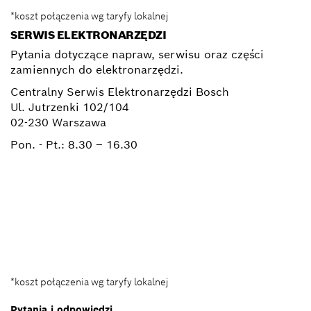
*koszt połączenia wg taryfy lokalnej
SERWIS ELEKTRONARZĘDZI
Pytania dotyczące napraw, serwisu oraz części
zamiennych do elektronarzędzi.
Centralny Serwis Elektronarzędzi Bosch
Ul. Jutrzenki 102/104
02-230 Warszawa
Pon. - Pt.:
8.30 – 16.30
+ 22 715 44 50*
+ 22 715 44 60*
BSC@pl.bosch.com
*koszt połączenia wg taryfy lokalnej
Pytania i odpowiedzi