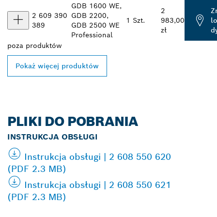
GDB 1600 WE,
2
Z
2 609 390
GDB 2200,
1 Szt.
983,00
l
389
GDB 2500 WE
zł
d
Professional
poza
produktów
Pokaż więcej produktów
PLIKI DO POBRANIA
INSTRUKCJA OBSŁUGI
Instrukcja obsługi | 2 608 550 620
(PDF 2.3 MB)
Instrukcja obsługi | 2 608 550 621
(PDF 2.3 MB)