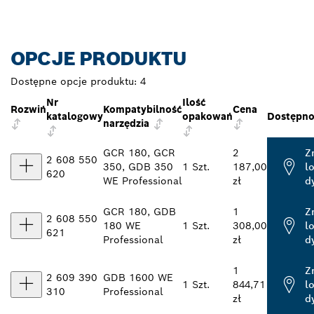
OPCJE PRODUKTU
Dostępne opcje produktu:
4
Nr
Ilość
Rozwiń
Kompatybilność
Cena
katalogowy
opakowań
Dostępno
narzędzia
GCR 180, GCR
2
Z
2 608 550
350, GDB 350
1 Szt.
187,00
l
620
WE Professional
zł
d
GCR 180, GDB
1
Z
2 608 550
180 WE
1 Szt.
308,00
l
621
Professional
zł
d
1
Z
2 609 390
GDB 1600 WE
1 Szt.
844,71
l
310
Professional
zł
d