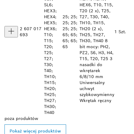
SL6;
HEX6, T10, T15,
HEX3;
T20 (2 x), T25,
HEX4;
25; 25;
T27, T30, T40,
HEX5;
25; 25;
TH10, TH15,
2 607 017
HEX6;
25; 25;
TH20 (2 x),
1 Szt.
693
T10;
65; 65;
TH25, TH27,
T15;
65; 65;
TH30, TH40 8
T20;
65
bit mocy: PH2,
T25;
PZ2, S6, H3, H4,
T27;
T15, T20, T25 3
T30;
nasadki do
T40;
wkrętarek
TH10;
6/8/10 mm
TH15;
Uniwersalny
TH20;
uchwyt
TH25;
szybkowymienny
TH27;
Wkrętak ręczny
TH30;
TH40
poza
produktów
Pokaż więcej produktów