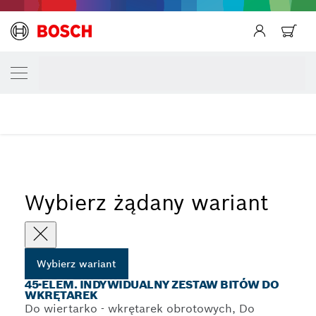
Powrót
TWÓJ WARIANT WYBORU
Powrót
45-elem. indywidualny zestaw bitów do wk
Powrót
...
Zestaw mieszany bitów do wkrętarek Pick and Click, 45 szt.
Wybierz żądany wariant
Wybierz wariant
45-ELEM. INDYWIDUALNY ZESTAW BITÓW DO
WKRĘTAREK
Do wiertarko - wkrętarek obrotowych, Do