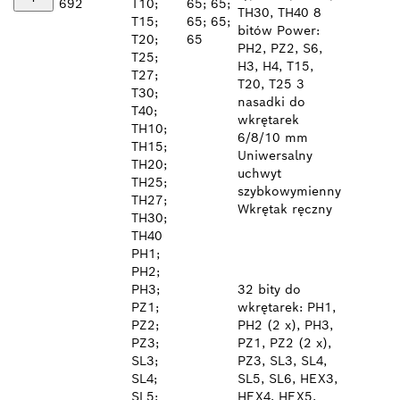
692
T10;
65; 65;
TH30, TH40 8
T15;
65; 65;
bitów Power:
T20;
65
PH2, PZ2, S6,
T25;
H3, H4, T15,
T27;
T20, T25 3
T30;
nasadki do
T40;
wkrętarek
TH10;
6/8/10 mm
TH15;
Uniwersalny
TH20;
uchwyt
TH25;
szybkowymienny
TH27;
Wkrętak ręczny
TH30;
TH40
PH1;
PH2;
PH3;
32 bity do
PZ1;
wkrętarek: PH1,
PZ2;
PH2 (2 x), PH3,
PZ3;
PZ1, PZ2 (2 x),
SL3;
PZ3, SL3, SL4,
SL4;
SL5, SL6, HEX3,
SL5;
HEX4, HEX5,