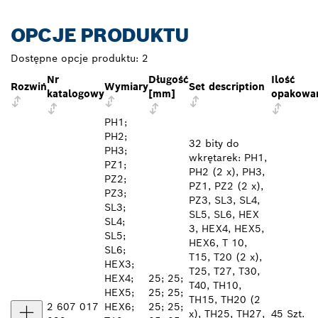
OPCJE PRODUKTU
Dostępne opcje produktu:
2
Nr
Długość
Ilość
Rozwiń
Wymiary
Set description
katalogowy
[mm]
opakowa
PH1;
PH2;
32 bity do
PH3;
wkrętarek: PH1,
PZ1;
PH2 (2 x), PH3,
PZ2;
PZ1, PZ2 (2 x),
PZ3;
PZ3, SL3, SL4,
SL3;
SL5, SL6, HEX
SL4;
3, HEX4, HEX5,
SL5;
HEX6, T 10,
SL6;
T15, T20 (2 x),
HEX3;
T25, T27, T30,
HEX4;
25; 25;
T40, TH10,
HEX5;
25; 25;
TH15, TH20 (2
2 607 017
HEX6;
25; 25;
x), TH25, TH27,
45 Szt.