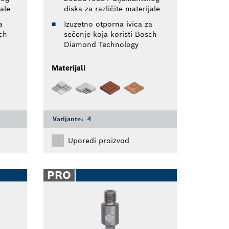
jale
diska za različite materijale
a
Izuzetno otporna ivica za
ch
sečenje koja koristi Bosch
Diamond Technology
Materijali
Varijante:
4
Uporedi proizvod
PRO