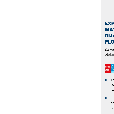
EXP
MA
DI
PL
Za ve
blok
T
B
r
I
s
D