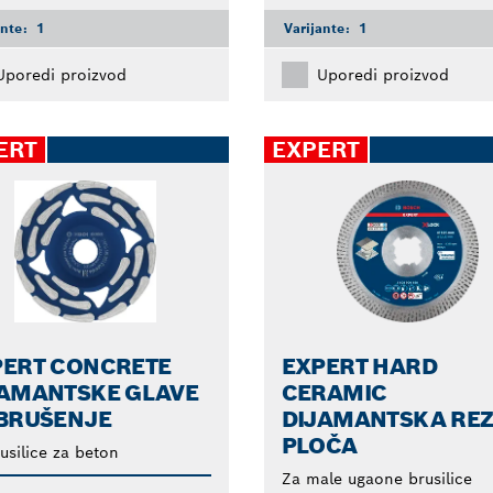
ante:
1
Varijante:
1
Uporedi proizvod
Uporedi proizvod
ERT
EXPERT
PERT CONCRETE
EXPERT HARD
JAMANTSKE GLAVE
CERAMIC
 BRUŠENJE
DIJAMANTSKA RE
PLOČA
usilice za beton
Za male ugaone brusilice