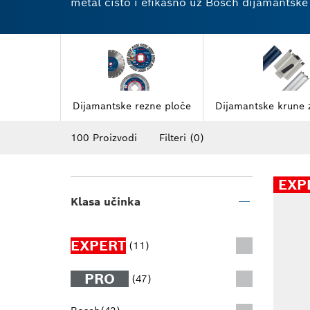
metal čisto i efikasno uz Bosch dijamantske 
rešenje za sečenje i brušenje? Iskusite predn
dijamantsko bušenje, sečenje i brušenje k
Dijamantske rezne ploče
Dijamantske krune 
100 Proizvodi
Filteri
(0)
EXP
Klasa učinka
EXPERT
(11)
PRO
(47)