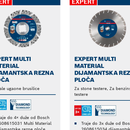
ERT
EXPERT
ERT MULTI
EXPERT MULTI
TERIAL
MATERIAL
JAMANTSKA REZNA
DIJAMANTSKA RE
OČA
PLOČA
le ugaone brusilice
Za stone testere, Za benzin
testere
raje do 4× duže od Bosch
608615031 Multi Material
Traje do 3x duže od Bo
ijamantske rezne ploče
2608615034 dijamants