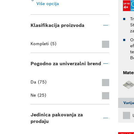
Više opcija
T
Klasifikacija proizvoda
S
z
Oš
Kompleti (5)
e
t
B
Pogodno za univerzalni brend
Mater
Da (75)
Ne (25)
Varij
Jedinica pakovanja za
prodaju