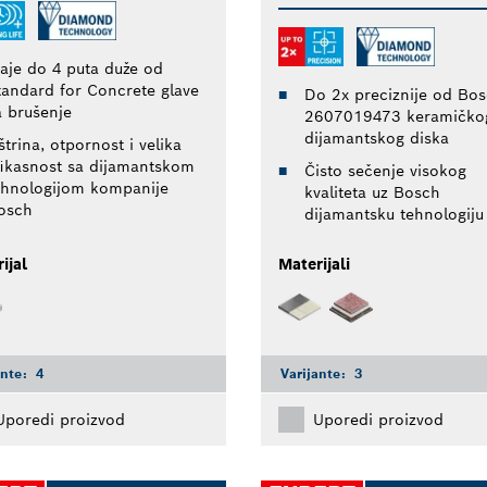
raje do 4 puta duže od
tandard for Concrete glave
Do 2x preciznije od Bo
a brušenje
2607019473 keramičko
dijamantskog diska
trina, otpornost i velika
fikasnost sa dijamantskom
Čisto sečenje visokog
ehnologijom kompanije
kvaliteta uz Bosch
osch
dijamantsku tehnologiju
ijal
Materijali
ante:
4
Varijante:
3
Uporedi proizvod
Uporedi proizvod