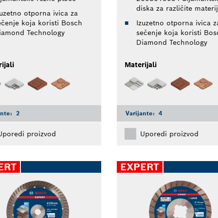
diska za različite materi
zuzetno otporna ivica za
ečenje koja koristi Bosch
Izuzetno otporna ivica z
iamond Technology
sečenje koja koristi Bos
Diamond Technology
ijali
Materijali
ante:
2
Varijante:
4
Uporedi proizvod
Uporedi proizvod
ERT
EXPERT