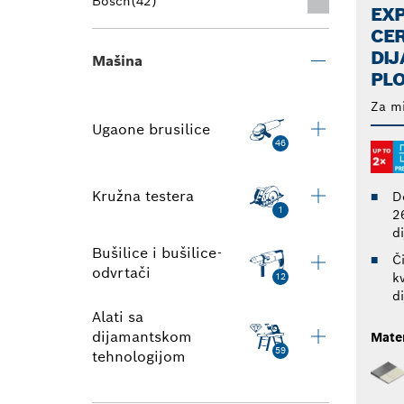
Bosch
(42)
EX
CE
DI
Mašina
PL
Za mi
Ugaone brusilice
46
Kružna testera
D
1
2
d
Bušilice i bušilice-
Č
odvrtači
k
12
d
Alati sa
dijamantskom
Mater
59
tehnologijom