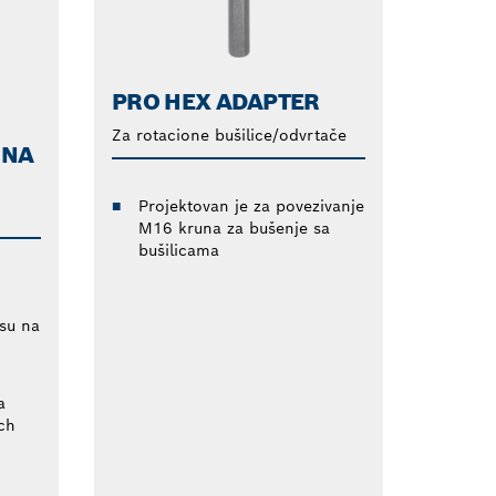
PRO HEX ADAPTER
Za rotacione bušilice/odvrtače
ZNA
Projektovan je za povezivanje
M16 kruna za bušenje sa
bušilicama
su na
a
ch