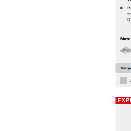
I
s
D
Mater
Varij
EXP