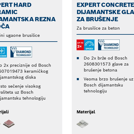
PERT HARD
EXPERT CONCRET
RAMIC
DIJAMANTSKE GLA
JAMANTSKA REZNA
ZA BRUŠENJE
OČA
Za brusilice za beton
ni ugaone brusilice
Do 2x brže od Bosch
2608301573 glave za
o 2x preciznije od Bosch
brušenje betona
607019473 keramičkog
ijamantskog diska
Veoma brzo brušenje uz
Bosch dijamantsku
isto sečenje visokog
tehnologiju
valiteta uz Bosch
ijamantsku tehnologiju
ijali
Materijal