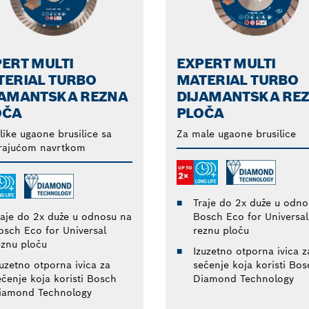
ERT MULTI
EXPERT MULTI
TERIAL TURBO
MATERIAL TURBO
JAMANTSKA REZNA
DIJAMANTSKA RE
OČA
PLOČA
like ugaone brusilice sa
Za male ugaone brusilice
irajućom navrtkom
Traje do 2x duže u odno
raje do 2x duže u odnosu na
Bosch Eco for Universal
osch Eco for Universal
reznu ploču
eznu ploču
Izuzetno otporna ivica z
zuzetno otporna ivica za
sečenje koja koristi Bos
ečenje koja koristi Bosch
Diamond Technology
iamond Technology