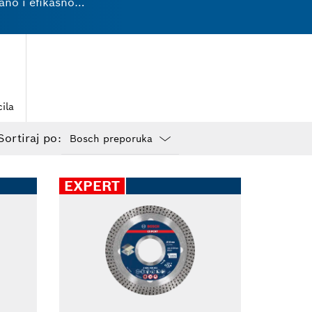
ano i efikasno
ortiman alata za
njem.
ila
Sortiraj po:
Dropdown
closed
EXPERT