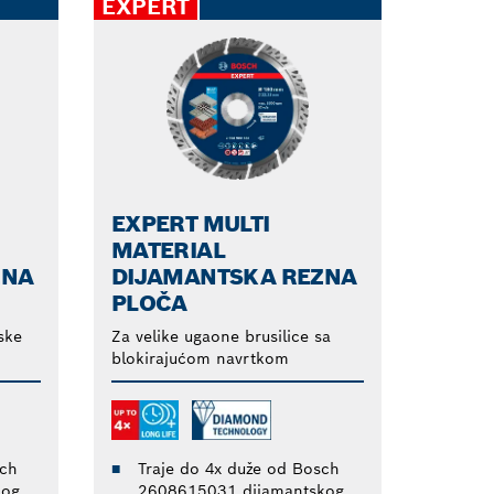
EXPERT
EXPERT MULTI
MATERIAL
ZNA
DIJAMANTSKA REZNA
PLOČA
ske
Za velike ugaone brusilice sa
blokirajućom navrtkom
sch
Traje do 4x duže od Bosch
kog
2608615031 dijamantskog