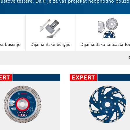
listove testere. Da li je za vaš projekat neophodno pouzd
osti preciznosti i efikasnosti. Otkrijte naš proizvodni as
oje će vam pomoći sa svim potrebama za sečenjem i bruše
za bušenje
Dijamantske burgije
Dijamantska lončasta toc
ERT
EXPERT