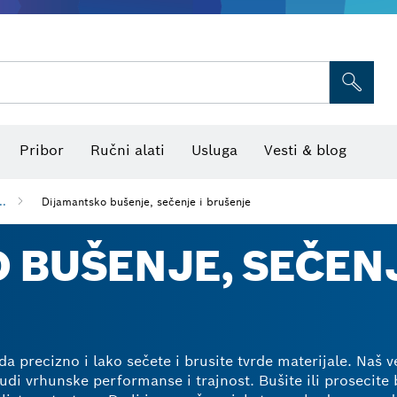
Pribor za višenamenski alat
Listovi testere i testere za otvore
Brusne mreže, brusni listovi i b
Termo kamere i detektori
Laseri za ukrštene linije
Pribor
Ručni alati
Usluga
Vesti & blog
..
Dijamantsko bušenje, sečenje i brušenje
 BUŠENJE, SEČENJ
 precizno i lako sečete i brusite tvrde materijale. Naš v
di vrhunske performanse i trajnost. Bušite ili prosecite 