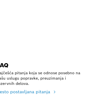
FAQ
ajčešća pitanja koja se odnose posebno na
ašu uslugu popravke, preuzimanja i
ezervnih delova.
esto postavljana pitanja