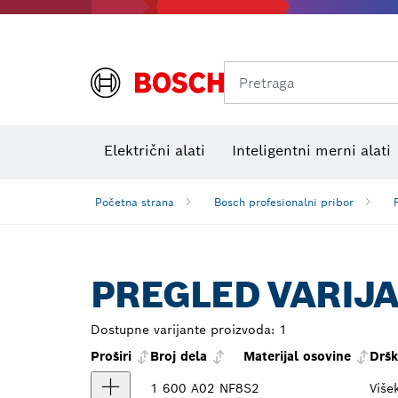
Pretraga
Električni alati
Inteligentni merni alati
Početna strana
Bosch profesionalni pribor
PREGLED VARIJ
Dostupne varijante proizvoda:
1
Proširi
Broj dela
Materijal osovine
Dršk
1 600 A02 NF8
S2
Više