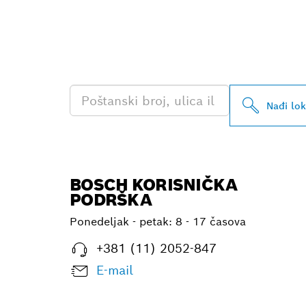
PRONAĐI NAJ
PROFESSIONA
Nađi lo
BOSCH KORISNIČKA
PODRŠKA
Ponedeljak - petak:
8 - 17 časova
+381 (11) 2052-847
E-mail