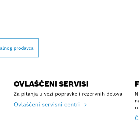
BLIŽEG BOSCH
L PRODAVCA
kalnog prodavca
OVLAŠĆENI SERVISI
Za pitanja u vezi popravke i rezervnih delova
N
n
Ovlašćeni servisni centri
r
Č