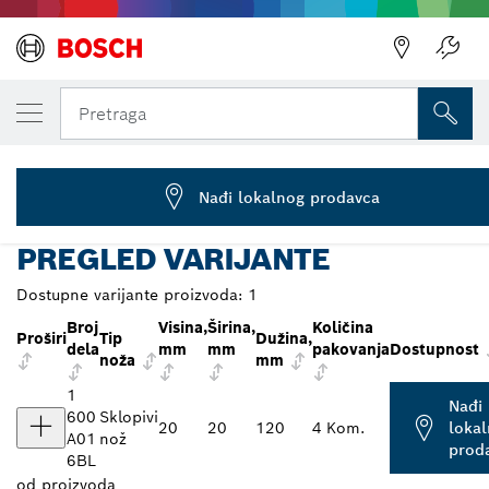
IZABRANA VARIJANTA
Sklopivi nož
Pretraga
1 600 A01 6BL
...
Sklopivi nož Professional
Nađi lokalnog prodavca
PREGLED VARIJANTE
Dostupne varijante proizvoda:
1
Broj
Visina,
Širina,
Količina
Proširi
Tip
Dužina,
dela
mm
mm
pakovanja
Dostupnost
noža
mm
1
Nađi
600
Sklopivi
20
20
120
4 Kom.
loka
A01
nož
prod
6BL
od
proizvoda