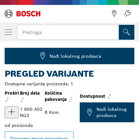
IZABRANA VARIJANTA
VDE set ručnog alata, 7 kom.
Pretraga
1 600 A02 NG3
...
VDE set raznog ručnog alata od 7 kom. Professional
Nađi lokalnog prodavca
PREGLED VARIJANTE
Dostupne varijante proizvoda:
1
Proširi
Broj dela
Količina
Dostupnost
pakovanja
1 600 A02
Nađi lokalnog
8 Kom.
NG3
prodavca
od
proizvoda
Прикажи више производа