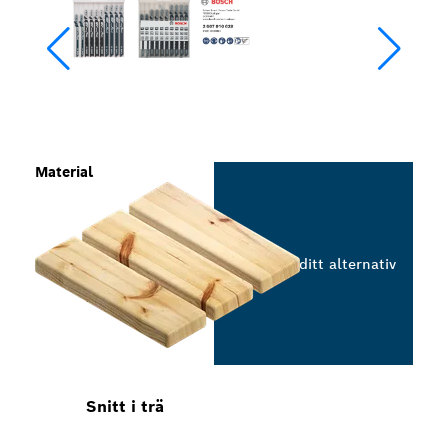
Material
Välj ditt alternativ
Snitt i trä