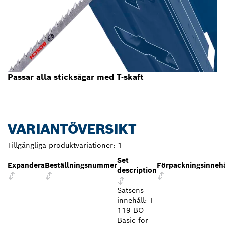
Passar alla sticksågar med T-skaft
VARIANTÖVERSIKT
Tillgängliga produktvariationer:
1
Set
Expandera
Beställningsnummer
Förpackningsinnehå
description
Satsens
innehåll: T
119 BO
Basic for