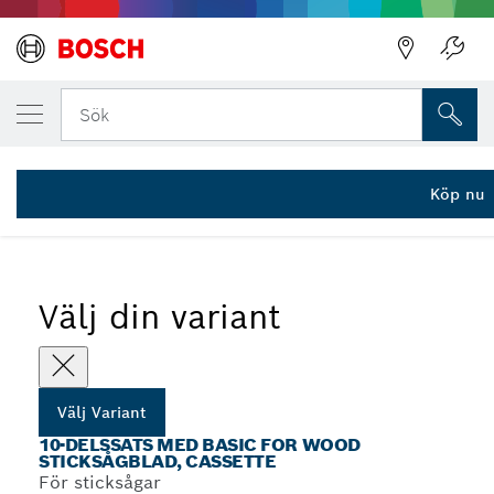
DIN UTVALDA VARIANT
10-delars Basic for Wood-sticksågsbladsat
Sök
2 607 010 629
...
10-delars Basic for Wood sticksågbladsatser med T-skaft
Köp nu
Välj din variant
Välj Variant
10-DELSSATS MED BASIC FOR WOOD
STICKSÅGBLAD, CASSETTE
För sticksågar