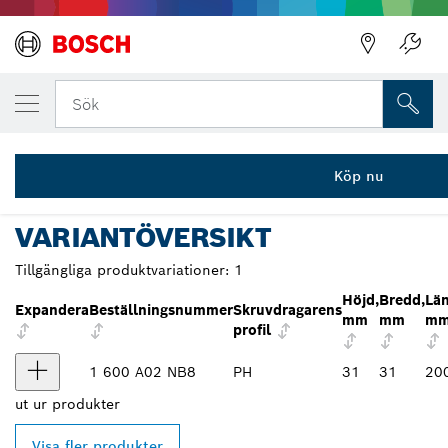
DIN UTVALDA VARIANT
VDE skruvmejsel, PH1x100
Sök
1 600 A02 NB8
...
VDE-skruvmejsel PH1x100 mm Professional
Köp nu
VARIANTÖVERSIKT
Tillgängliga produktvariationer:
1
Höjd,
Bredd,
Län
Expandera
Beställningsnummer
Skruvdragarens
mm
mm
m
profil
1 600 A02 NB8
PH
31
31
20
ut ur
produkter
Visa fler produkter