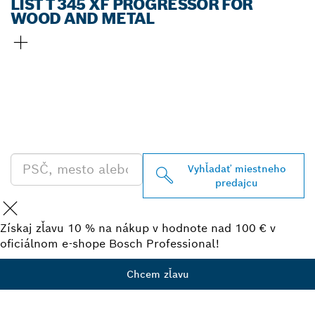
LIST T 345 XF PROGRESSOR FOR
WOOD AND METAL
VYHĽADAŤ NAJBLIŽŠIEHO
PREDAJCU BOSCH
PROFESSIONAL
Vyhľadať miestneho
predajcu
Získaj zľavu 10 % na nákup v hodnote nad 100 € v
oficiálnom e-shope Bosch Professional!
Chcem zľavu