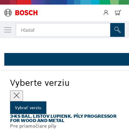
Späť
VYBRANÁ VERZIA
Späť
3-dielna sada listov do priamočiarej píly 
Hľadať
2 607 010 515
3-dielne zmiešané sady Progressor for Wood and Metal s T-
...
stopkou
Späť
Vyberte verziu
Vybrať verziu
3-KS BAL. LISTOV LUPIENK. PÍLY PROGRESSOR
FOR WOOD AND METAL
Pre priamočiare píly