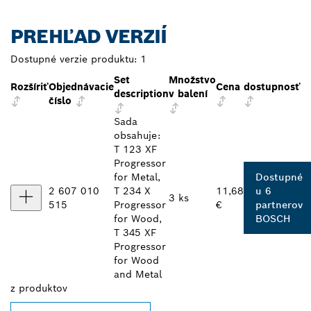
PREHĽAD VERZIÍ
Dostupné verzie produktu:
1
Set
Množstvo
Rozšíriť
Objednávacie
Cena
dostupnosť
description
v balení
číslo
Sada
obsahuje:
T 123 XF
Progressor
for Metal,
Dostupné
2 607 010
T 234 X
11,68
u 6
3 ks
515
Progressor
€
partnerov
for Wood,
BOSCH
T 345 XF
Progressor
for Wood
and Metal
z
produktov