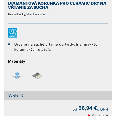
DIAMANTOVÁ KORUNKA PRO CERAMIC DRY NA
VŔTANIE ZA SUCHA
Pre vŕtačky/skrutkovače
Určené na suché vŕtanie do tvrdých aj mäkkých
keramických dlaždíc
Materiály
Verzie:
6
56,94 €
od
s DPH
Vypredané