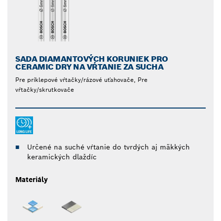
SADA DIAMANTOVÝCH KORUNIEK PRO
CERAMIC DRY NA VŔTANIE ZA SUCHA
Pre príklepové vŕtačky/rázové uťahovače, Pre
vŕtačky/skrutkovače
Určené na suché vŕtanie do tvrdých aj mäkkých
keramických dlaždíc
Materiály