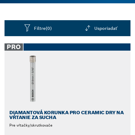
potrebujú pripevniť kuchynské alebo kúpeľňové
upevňovacie prvky. Diamantové vrtáky sú dostupné
jednotlivo alebo v 3-dielnych sadách. Valcovité
stopky sú kompatibilné s trojčeľusťovými
Filtre
(0)
Usporiadať
skľučovadlami. Diamantové vrtáky pre rotačné
vŕtačky a uťahovače sú vybavené integrovaným
Dropdown
zásobníkom chladiacej kvapaliny pre plynulý výkon.
closed
PRO
Vákuovo spájkované diamanty sú pevné a odolné
voči opotrebovaniu. Uľahčite si prácu s
diamantovými vrtákmi Bosch.
DIAMANTOVÁ KORUNKA PRO CERAMIC DRY NA
VŔTANIE ZA SUCHA
Pre vŕtačky/skrutkovače