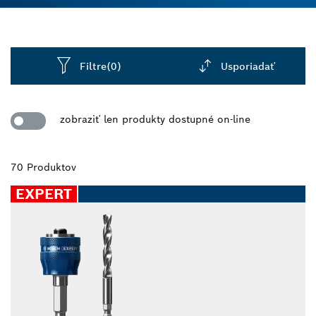
dierovkou sa dá ľahko pripojiť k príklepovým
vŕtačkám a uťahovačom, aby ste dosiahli čisté rezy
na rôznych povrchoch, ako sú tehla, drevo, kov,
dlaždice a plasty. Či už ide o dierovku do kovu alebo
Filtre
(0)
Usporiadať
dreva, súpravy dieroviek Bosch obsahujú len
nástroje, ktoré potrebujete na rýchle rezy s menšou
Dropdown
námahou. Vďaka svojmu karbidovému zloženiu sú
closed
zobraziť len produkty dostupné on-line
mimoriadne odolné, takže sa nebudete musieť
obávať častých výmen.
70 Produktov
EXPERT