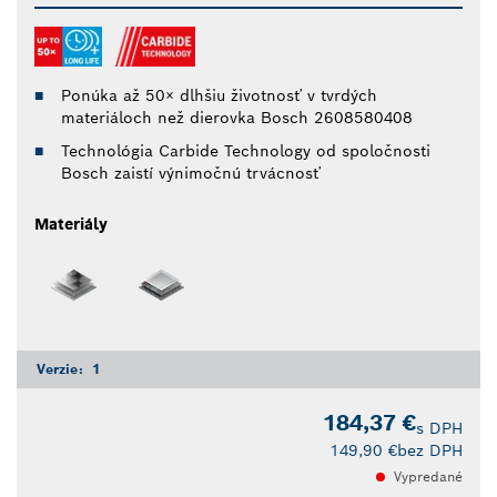
Ponúka až 50× dlhšiu životnosť v tvrdých
materiáloch než dierovka Bosch 2608580408
Technológia Carbide Technology od spoločnosti
Bosch zaistí výnimočnú trvácnosť
Materiály
Verzie:
1
184,37 €
s DPH
149,90 €
bez DPH
Vypredané