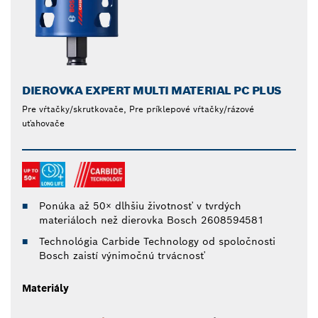
DIEROVKA EXPERT MULTI MATERIAL PC PLUS
Pre vŕtačky/skrutkovače, Pre príklepové vŕtačky/rázové
uťahovače
Ponúka až 50× dlhšiu životnosť v tvrdých
materiáloch než dierovka Bosch 2608594581
Technológia Carbide Technology od spoločnosti
Bosch zaistí výnimočnú trvácnosť
Materiály