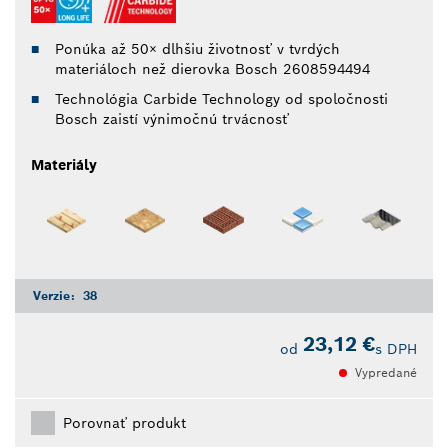
Ponúka až 50× dlhšiu životnosť v tvrdých
materiáloch než dierovka Bosch 2608594494
Technológia Carbide Technology od spoločnosti
Bosch zaistí výnimočnú trvácnosť
Materiály
Verzie:
38
23,12 €
od
s DPH
Vypredané
Porovnať produkt