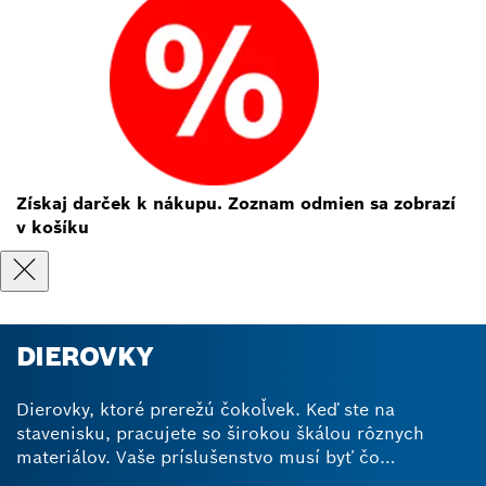
Získaj darček k nákupu. Zoznam odmien sa zobrazí
v košíku
DIEROVKY
Dierovky, ktoré prerežú čokoľvek. Keď ste na
stavenisku, pracujete so širokou škálou rôznych
materiálov. Vaše príslušenstvo musí byť čo
najvšestrannejšie a najodolnejšie. Náš vrták s