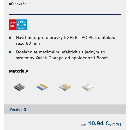
uťahovače
Navrhnuté pre dierovky EXPERT PC Plus s hĺbkou
rezu 60 mm
Dosiahnite maximálnu efektivitu s jedným zo
systémov Quick Change od spoločnosti Bosch
Materiály
Verzie:
2
10,94 €
od
s DPH