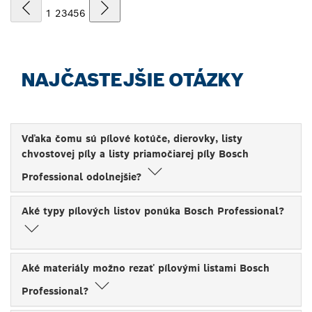
1
2
3
4
5
6
NAJČASTEJŠIE OTÁZKY
Vďaka čomu sú pílové kotúče, dierovky, listy
chvostovej píly a listy priamočiarej píly Bosch
Professional odolnejšie?
Aké typy pílových listov ponúka Bosch Professional?
Aké materiály možno rezať pílovými listami Bosch
Professional?