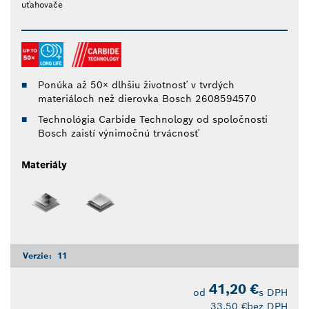
uťahovače
Ponúka až 50× dlhšiu životnosť v tvrdých
materiáloch než dierovka Bosch 2608594570
Technológia Carbide Technology od spoločnosti
Bosch zaistí výnimočnú trvácnosť
Materiály
Verzie:
11
41,20 €
od
s DPH
33,50 €
bez DPH