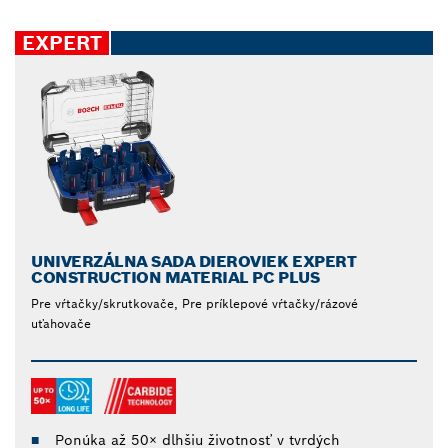
EXPERT
UNIVERZÁLNA SADA DIEROVIEK EXPERT
CONSTRUCTION MATERIAL PC PLUS
Pre vŕtačky/skrutkovače, Pre príklepové vŕtačky/rázové
uťahovače
Ponúka až 50× dlhšiu životnosť v tvrdých