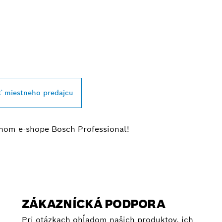
JBLIŽŠIEHO PRED
SSIONAL
ť miestneho predajcu
álnom e-shope Bosch Professional!
ZÁKAZNÍCKÁ PODPORA
Pri otázkach ohľadom našich produktov, ich