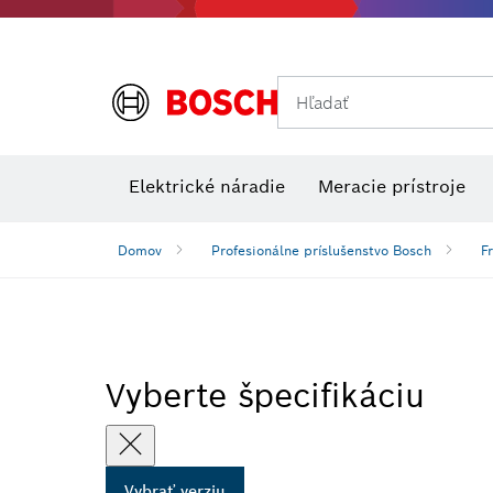
Hľadať
Príslušens
Kombinované súpravy VDE
Elektrické náradie
Meracie prístroje
Domov
Profesionálne príslušenstvo Bosch
F
Vyberte špecifikáciu
Vybrať verziu