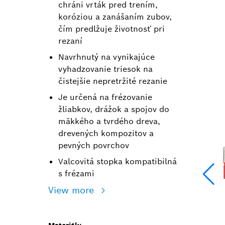
chráni vrták pred trením,
koróziou a zanášaním zubov,
čím predlžuje životnosť pri
rezaní
Navrhnutý na vynikajúce
vyhadzovanie triesok na
čistejšie nepretržité rezanie
Je určená na frézovanie
žliabkov, drážok a spojov do
mäkkého a tvrdého dreva,
drevených kompozitov a
pevných povrchov
Valcovitá stopka kompatibilná
s frézami
View more