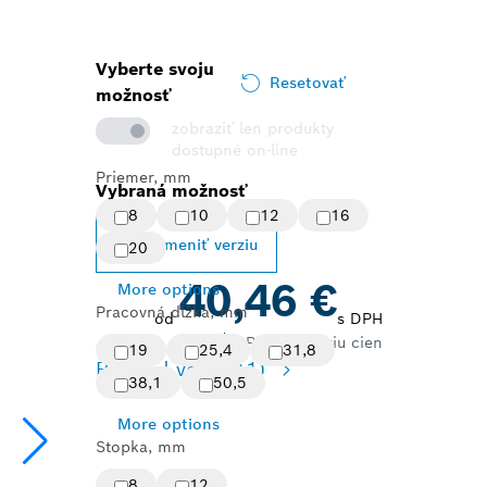
Vyberte svoju
Resetovať
možnosť
zobraziť len produkty
dostupné on-line
Priemer, mm
Vybraná možnosť
8
10
12
16
Zmeniť verziu
20
40,46 €
More options
Pracovná dĺžka, mm
od
s DPH
Pozri históriu cien
19
25,4
31,8
Prehľad verzií
(11)
38,1
50,5
More options
Stopka, mm
8
12