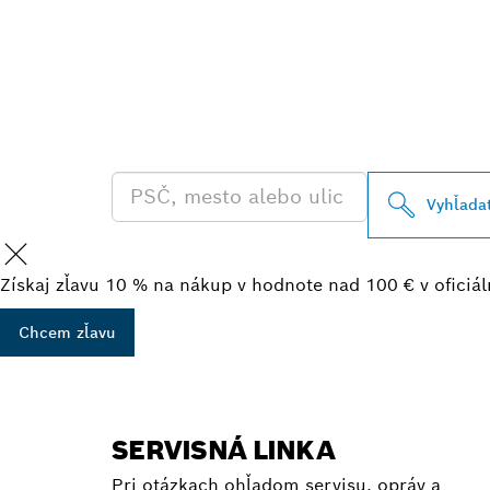
VYHĽADAŤ NA
BOSCH PROFE
Vyhľada
Získaj zľavu 10 % na nákup v hodnote nad 100 € v ofici
Chcem zľavu
SERVISNÁ LINKA
Pri otázkach ohľadom servisu, opráv a