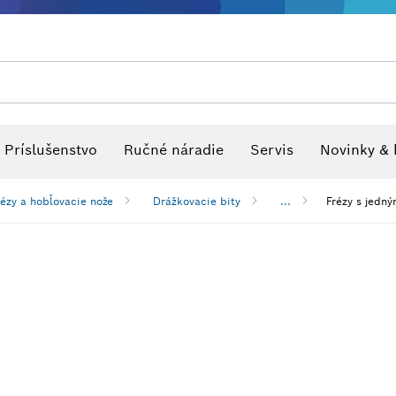
tvo pre viacúčelové náradia
Rezacie pílové listy a dierovky
Optické nivelačné prístroje
Brúsne kotúče, brúsne pásy a br
Príslušenstvo
Ručné náradie
Servis
Novinky & 
rézy a hobľovacie nože
Drážkovacie bity
...
Frézy s jedný