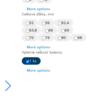
More options
Celková dĺžka, mm
52
56
62,4
63,8
66
69
70
76
80
98
More options
Vyberte veľkosť balenia
1 ks
More options