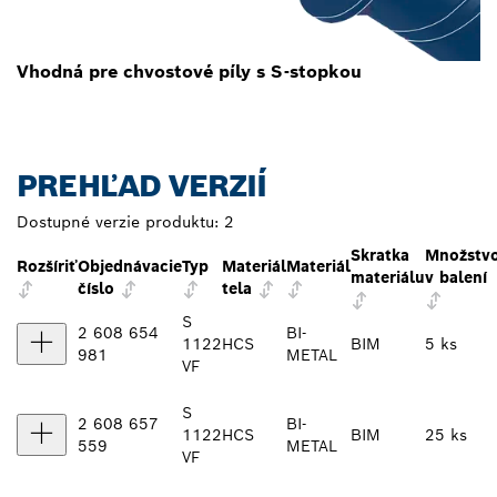
Vhodná pre chvostové píly s S-stopkou
PREHĽAD VERZIÍ
Dostupné verzie produktu:
2
Skratka
Množstv
Rozšíriť
Objednávacie
Typ
Materiál
Materiál
materiálu
v balení
číslo
tela
S
2 608 654
BI-
1122
HCS
BIM
5 ks
981
METAL
VF
S
2 608 657
BI-
1122
HCS
BIM
25 ks
559
METAL
VF