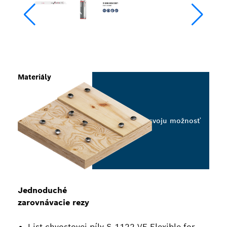
Materiály
Vyberte svoju možnosť
Jednoduché
zarovnávacie rezy
List chvostovej píly S 1122 VF Flexible for