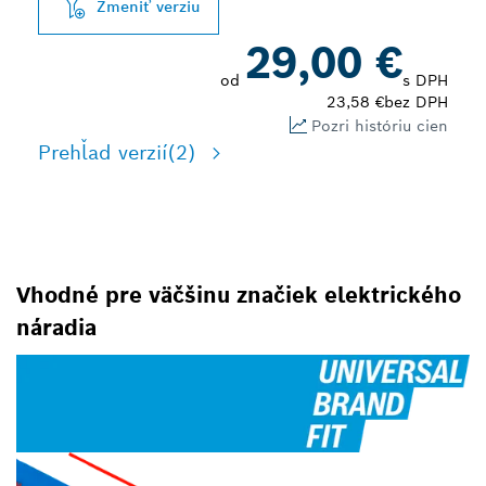
Zmeniť verziu
29,00 €
od
s DPH
23,58 €
bez DPH
Pozri históriu cien
Prehľad verzií
(2)
Vhodné pre väčšinu značiek elektrického
náradia