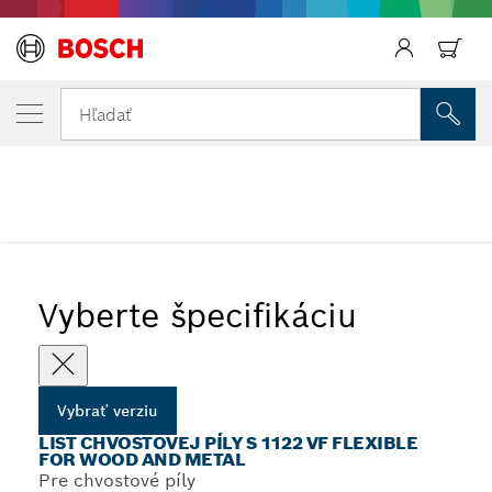
VYBRANÁ VERZIA
List chvostovej píly S 1122 VF Flexible fo
Späť
Hľadať
Metal
...
Listy chvostovej píly S 1122 VF Flexible for Wood and Metal
Vyberte špecifikáciu
Vybrať verziu
LIST CHVOSTOVEJ PÍLY S 1122 VF FLEXIBLE
FOR WOOD AND METAL
Pre chvostové píly