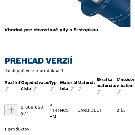
Vhodná pre chvostové píly s S-stopkou
PREHĽAD VERZIÍ
Dostupné verzie produktu:
1
Skratka
Množstv
Rozšíriť
Objednávacie
Typ
Materiál
Materiál
materiálu
v balení
číslo
tela
S
2 608 650
1141
HCS
CARBIDE
CT
2 ks
971
HM
z
produktov