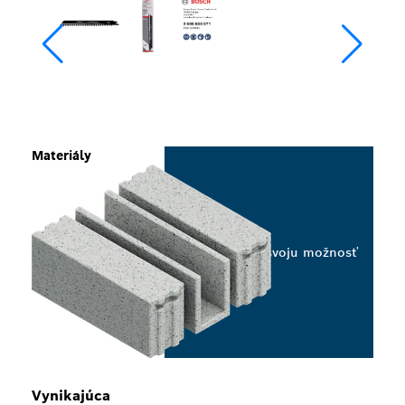
Materiály
Vyberte svoju možnosť
Vynikajúca