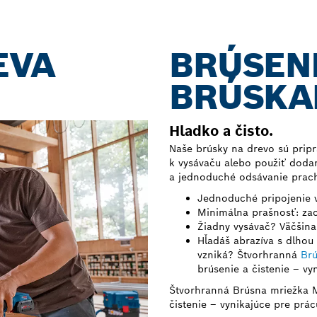
EVA
BRÚSEN
BRÚSKA
Hladko a čisto.
Naše brúsky na drevo sú pripr
k vysávaču alebo použiť dodan
a jednoduché odsávanie prac
Jednoduché pripojenie 
Minimálna prašnosť: zac
Žiadny vysávač? Väčšin
Hľadáš abrazíva s dlhou
vzniká? Štvorhranná
Br
brúsenie a čistenie – vy
Štvorhranná Brúsna mriežka M
čistenie – vynikajúce pre prá