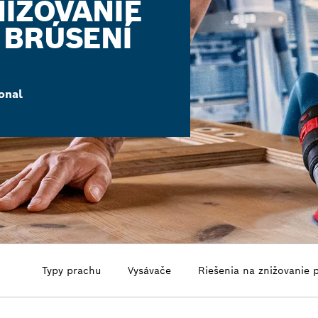
NIŽOVANIE
 BRÚSENÍ
onal
Typy prachu
Vysávače
Riešenia na znižovanie 