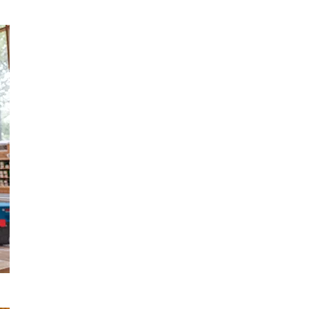
e na odsávanie prachu pri brúsení dreva.