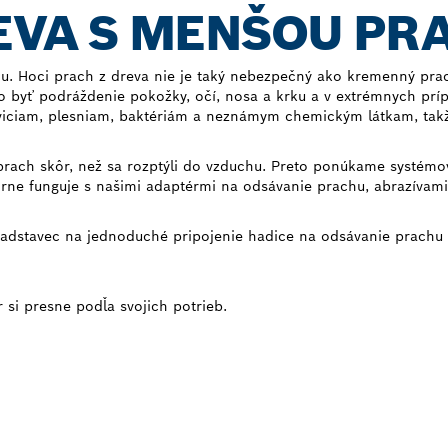
EVA S MENŠOU PR
chu. Hoci prach z dreva nie je taký nebezpečný ako kremenný pr
 byť podráždenie pokožky, očí, nosa a krku a v extrémnych prí
živiciam, plesniam, baktériám a neznámym chemickým látkam, tak
rach skôr, než sa rozptýli do vzduchu. Preto ponúkame systémový
orne funguje s našimi adaptérmi na odsávanie prachu, abrazívam
nadstavec na jednoduché pripojenie hadice na odsávanie prachu
 si presne podľa svojich potrieb.
ÁCE