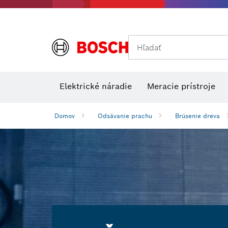
Hľadať
Príslušens
Kombinované súpravy VDE
Elektrické náradie
Meracie prístroje
Domov
Odsávanie prachu
Brúsenie dreva