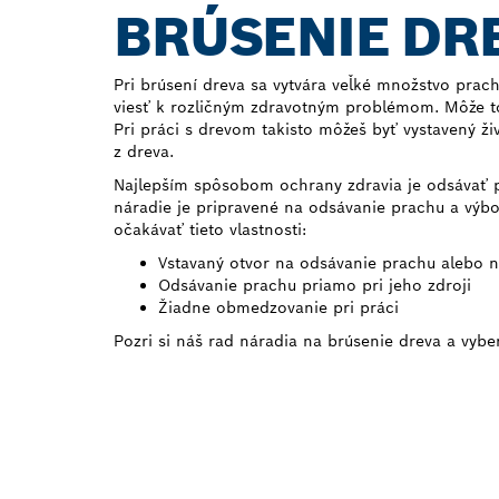
BRÚSENIE DR
Pri brúsení dreva sa vytvára veľké množstvo pra
viesť k rozličným zdravotným problémom. Môže to
Pri práci s drevom takisto môžeš byť vystavený 
z dreva.
Najlepším spôsobom ochrany zdravia je odsávať p
náradie je pripravené na odsávanie prachu a výb
očakávať tieto vlastnosti:
Vstavaný otvor na odsávanie prachu alebo 
Odsávanie prachu priamo pri jeho zdroji
Žiadne obmedzovanie pri práci
Pozri si náš rad náradia na brúsenie dreva a vyber
VYBER SI TYP PR