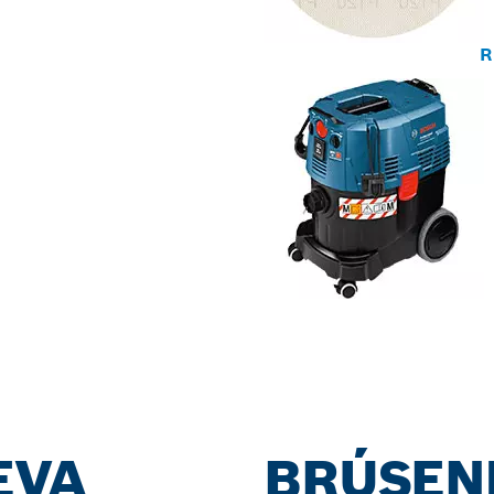
R
EVA
BRÚSEN