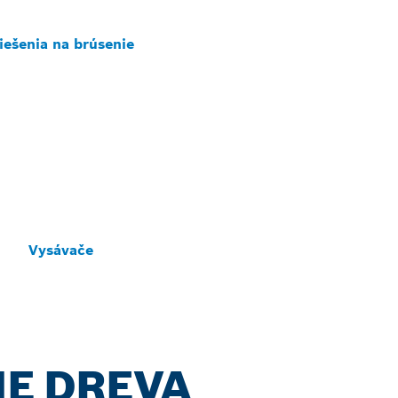
iešenia na brúsenie
Vysávače
IE DREVA