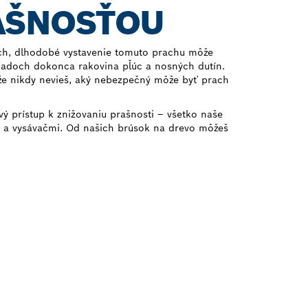
AŠNOSŤOU
ach, dlhodobé vystavenie tomuto prachu môže
padoch dokonca rakovina pľúc a nosných dutín.
že nikdy nevieš, aký nebezpečný môže byť prach
 prístup k znižovaniu prašnosti – všetko naše
i a vysávačmi. Od našich brúsok na drevo môžeš