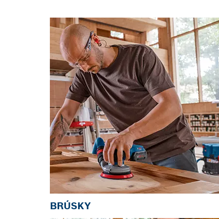
Pomôžeme ti nájsť správne riešeni
BRÚSKY