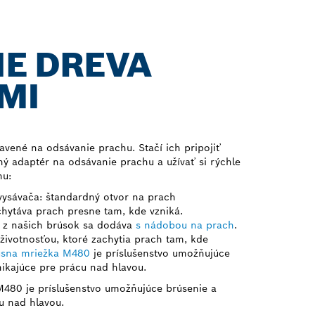
IE DREVA
MI
avené na odsávanie prachu. Stačí ich pripojiť
ý adaptér na odsávanie prachu a užívať si rýchle
hu:
vysávača: štandardný otvor na prach
hytáva prach presne tam, kde vzniká.
a z našich brúsok sa dodáva
s nádobou na prach
.
 životnosťou, ktoré zachytia prach tam, kde
úsna mriežka M480
je príslušenstvo umožňujúce
nikajúce pre prácu nad hlavou.
480 je príslušenstvo umožňujúce brúsenie a
cu nad hlavou.