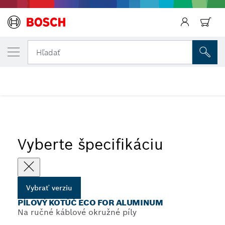
Späť
VYBRANÁ VERZIA
Pílový kotúč Eco for Aluminum
Hľadať
...
Pílové kotúče Eco for Aluminium pre ručné píly
Vyberte špecifikáciu
Vybrať verziu
PÍLOVÝ KOTÚČ ECO FOR ALUMINUM
Na ručné káblové okružné píly