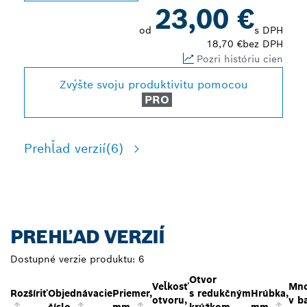
23,00 €
od
s DPH
18,70 €
bez DPH
Pozri históriu cien
Zvýšte svoju produktivitu pomocou
PRO
Prehľad verzií
(6)
PREHĽAD VERZIÍ
Dostupné verzie produktu:
6
Otvor
Veľkosť
Mno
Rozšíriť
Objednávacie
Priemer,
s redukčným
Hrúbka,
otvoru,
v b