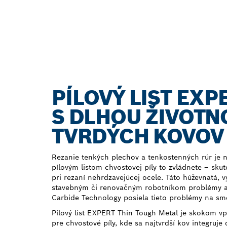
PÍLOVÝ LIST EX
S DLHOU ŽIVOTN
TVRDÝCH KOVOV
Rezanie tenkých plechov a tenkostenných rúr je 
pílovým listom chvostovej píly to zvládnete – sk
pri rezaní nehrdzavejúcej ocele. Táto húževnatá, 
stavebným či renovačným robotníkom problémy a n
Carbide Technology posiela tieto problémy na sme
Pílový list EXPERT Thin Tough Metal je skokom vpr
pre chvostové píly, kde sa najtvrdší kov integruje