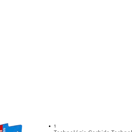
SŤ PRI REZANÍ T
KY
1