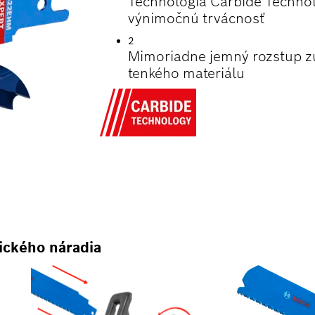
Technológia Carbide Technol
výnimočnú trvácnosť
2
Mimoriadne jemný rozstup zu
tenkého materiálu
ického náradia