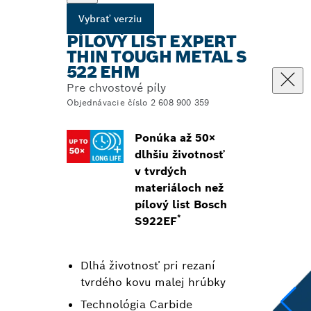
Vybrať verziu
PÍLOVÝ LIST EXPERT
THIN TOUGH METAL S
522 EHM
Pre chvostové píly
Objednávacie číslo 2 608 900 359
Ponúka až 50×
dlhšiu životnosť
v tvrdých
materiáloch než
pílový list Bosch
*
S922EF
Dlhá životnosť pri rezaní
tvrdého kovu malej hrúbky
Technológia Carbide