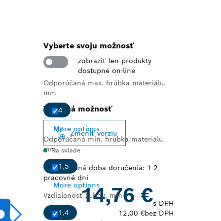
Vyberte svoju možnosť
zobraziť len produkty
dostupné on-line
Odporúčaná max. hrúbka materiálu,
mm
Vybraná možnosť
4
More options
Zmeniť verziu
Odporúčaná min. hrúbka materiálu,
mm
Na sklade
1,5
Odhadovaná doba doručenia: 1-2
pracovné dni
More options
14,76 €
Vzdialenosť zubov, mm
s DPH
1,4
12,00 €
bez DPH