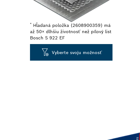
*
Hľadaná položka (2608900359) má
až 50× dlhšiu životnosť než pílový list
Bosch S 922 EF
Vyberte svoju možnosť
DLHÁ ŽIVOTNO
MALEJ HRÚB