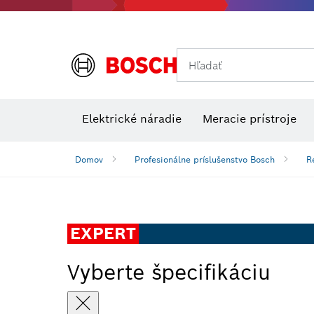
Hľadať
Príslušens
Kombinované súpravy VDE
Elektrické náradie
Meracie prístroje
Domov
Profesionálne príslušenstvo Bosch
R
EXPERT
Vyberte špecifikáciu