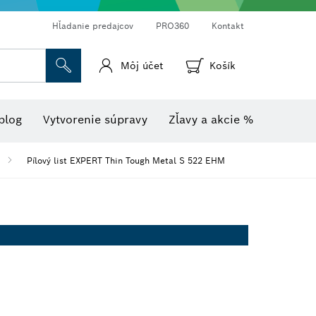
Hľadanie predajcov
PRO360
Kontakt
Môj účet
Košík
úsny papier
Diamantové vŕtanie, rezanie a brúsenie
Vlhkomery s teplomerom
Skrutkovacie bity, maticové nadstavce a nadstavce
Laserové merače vzdialenosti
Rezacie kotúče, brúsne hlavy a drôtené kefy
Termokamery a detektory
Frézy a hobľovacie nože
blog
Vytvorenie súpravy
Zľavy a akcie %
Pílový list EXPERT Thin Tough Metal S 522 EHM