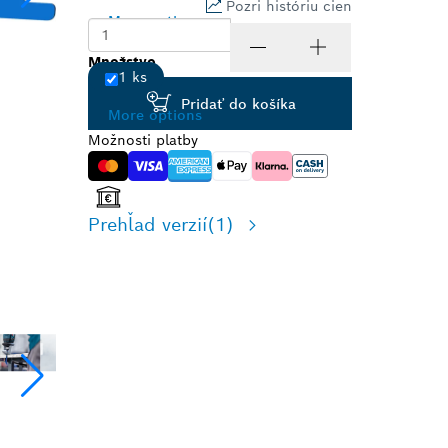
Pozri históriu cien
More options
Vyberte veľkosť balenia
Množstvo
1 ks
Pridať do košíka
More options
Možnosti platby
Prehľad verzií
(1)