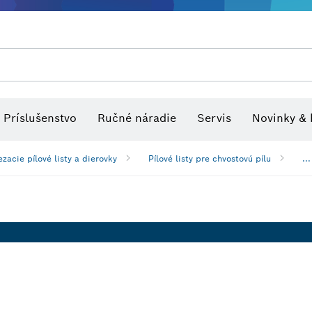
tvo pre viacúčelové náradia
Rezacie pílové listy a dierovky
Optické nivelačné prístroje
Brúsne kotúče, brúsne pásy a br
Príslušenstvo
Ručné náradie
Servis
Novinky & 
ezacie pílové listy a dierovky
Pílové listy pre chvostovú pílu
...