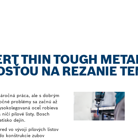
PERT THIN TOUGH META
OSŤOU NA REZANIE T
náročná práca, ale s dobrým
utočné problémy sa začnú až
vysokolegovaná oceľ robieva
ičí pílové listy. Bosch
tisko dejín.
ed vo vývoji pílových listov
 do konštrukcie zubov