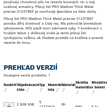
používajú chvostovú pílu na rezanie kovových rúr a inej
oceľovej armatúry. Pílový list PRO Medium-Thick Metal
precise S1237BEF je navrhnutý špeciálne na tieto úlohy.
Pílový list PRO Medium-Thick Metal precise S1237BEF
ponúka dlhú životnosť a čistý rez. Má pokročilé bimetalové
vyhotovenie, HSS pásik tvorí zakrivené zuby. V kombinácii s
hrubým telom z uhlíkovej ocele je tento pílový list
vynikajúcou voľbou, ak hľadáte produkt na kvalitné a presné
rezanie do kovu.
PREHĽAD VERZIÍ
Dostupné verzie produktu:
1
Skratka
Množstv
Rozšíriť
Objednávacie
Typ
Materiál
Materiál
materiálu
v balení
číslo
tela
S
2 608 658
BI-
1237
HCS
BIM
5 ks