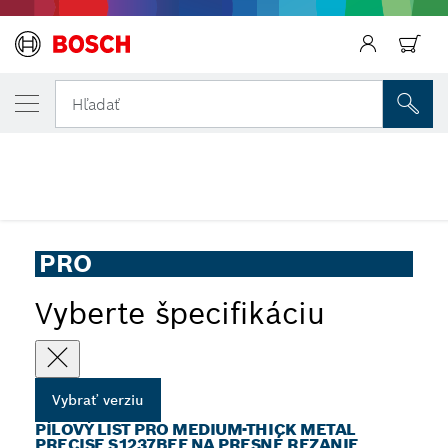
VYBRANÁ VERZIA
Pílový list PRO Medium-Thick Metal preci
Hľadať
na presné rezanie
Pílový list na presné rezanie PRO Medium-Thick Metal
...
precise S1237BEF do chvostovej píly
PRO
Vyberte špecifikáciu
Vybrať verziu
PÍLOVÝ LIST PRO MEDIUM-THICK METAL
PRECISE S1237BEF NA PRESNÉ REZANIE