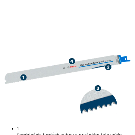
DLHÁ ŽIVOTNOSŤ PRI
REZANÍ KOVOVÝCH
RÚROK A PROFILOV SO
STREDNOU HRÚBKOU
STENY
1
Kombinácia tvrdých zubov a pružného tela vďaka