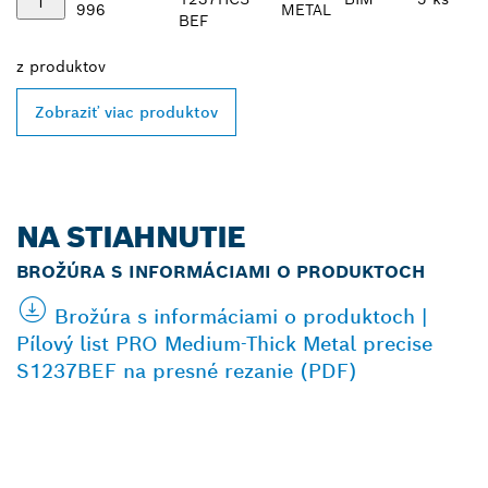
996
METAL
BEF
z
produktov
Zobraziť viac produktov
NA STIAHNUTIE
BROŽÚRA S INFORMÁCIAMI O PRODUKTOCH
Brožúra s informáciami o produktoch |
Pílový list PRO Medium-Thick Metal precise
S1237BEF na presné rezanie (PDF)
VYHĽADAŤ NAJBLIŽŠIEHO
PREDAJCU BOSCH