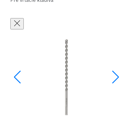
Pre vŕtacie kladivá