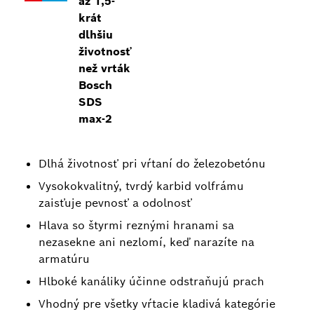
až 1,5-
krát
dlhšiu
životnosť
než vrták
Bosch
SDS
max-2
Dlhá životnosť pri vŕtaní do železobetónu
Vysokokvalitný, tvrdý karbid volfrámu
zaisťuje pevnosť a odolnosť
Hlava so štyrmi reznými hranami sa
nezasekne ani nezlomí, keď narazíte na
armatúru
Hlboké kanáliky účinne odstraňujú prach
Vhodný pre všetky vŕtacie kladivá kategórie