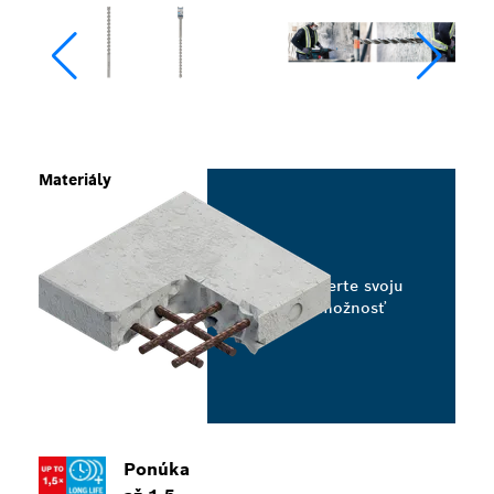
Materiály
Vyberte svoju
možnosť
Ponúka