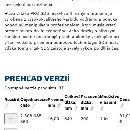
nezaseknú ani nezlomia.
Hlava vrtáka PRO SDS max-4 so 4 reznými hranami je
vyrobená z vysokokvalitného karbidu volfrámu a ponúka
pohodlnú manipuláciu profesionálom, ktorí musia vŕtať
presné otvory do železobetónu. Jeho drážky s hlbokými
kanálmi účinne odstraňujú prach a úlomky vznikajúce pri
vŕtaní veľkého priemeru pomocou technológie SDS max.
Vďaka tomu vrták SDS zaisťuje skvelý výkon po dlhší čas.
PREHĽAD VERZIÍ
Dostupné verzie produktu:
37
Celková
Pracovná
Množstvo
Rozšíriť
Objednávacie
Priemer,
Cena
dĺžka,
dĺžka,
v balení
číslo
mm
mm
mm
2 608 685
31,0
16,00
340
200
1 ks
860
€