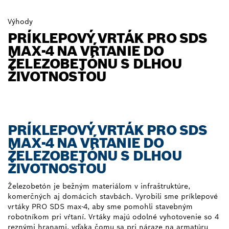
Výhody
PRÍKLEPOVÝ VRTÁK PRO SDS
MAX-4 NA VŔTANIE DO
ŽELEZOBETÓNU S DLHOU
ŽIVOTNOSŤOU
PRÍKLEPOVÝ VRTÁK PRO SDS
MAX-4 NA VŔTANIE DO
ŽELEZOBETÓNU S DLHOU
ŽIVOTNOSŤOU
Železobetón je bežným materiálom v infraštruktúre,
komerčných aj domácich stavbách. Vyrobili sme príklepové
vrtáky PRO SDS max-4, aby sme pomohli stavebným
robotníkom pri vŕtaní. Vrtáky majú odolné vyhotovenie so 4
reznými hranami, vďaka čomu sa pri náraze na armatúru