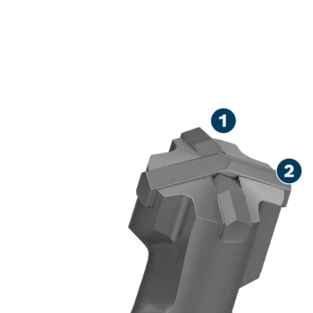
DLHÁ ŽIVOTNOSŤ PRI
VŔTANÍ DO
ŽELEZOBETÓNU