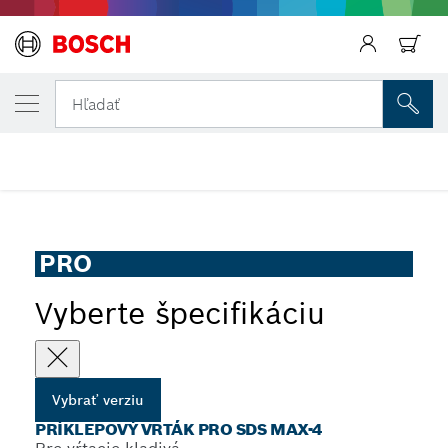
Späť
VYBRANÁ VERZIA
Príklepový vrták PRO SDS max-4
Hľadať
...
Príklepový vrták PRO SDS max-4
PRO
Vyberte špecifikáciu
Vybrať verziu
PRÍKLEPOVÝ VRTÁK PRO SDS MAX-4