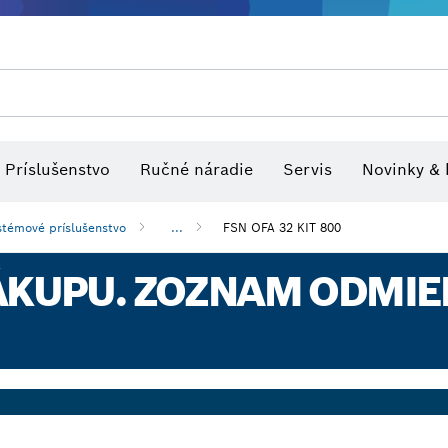
tvo pre viacúčelové náradia
Rezacie pílové listy a dierovky
Optické nivelačné prístroje
Brúsne kotúče, brúsne pásy a br
Príslušenstvo
Ručné náradie
Servis
Novinky & 
stémové príslušenstvo
...
FSN OFA 32 KIT 800
ÁKUPU. ZOZNAM ODMIEN