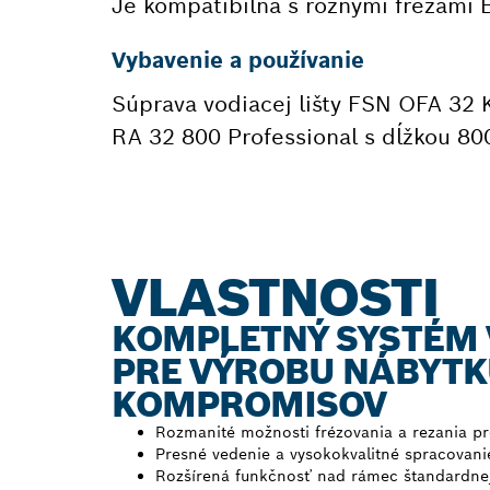
Je kompatibilná s rôznymi frézami 
Vybavenie a používanie
Súprava vodiacej lišty FSN OFA 32 K
RA 32 800 Professional s dĺžkou 8
VLASTNOSTI
KOMPLETNÝ SYSTÉM 
PRE VÝROBU NÁBYTK
KOMPROMISOV
Rozmanité možnosti frézovania a rezania pr
Presné vedenie a vysokokvalitné spracovani
Rozšírená funkčnosť nad rámec štandardnej 