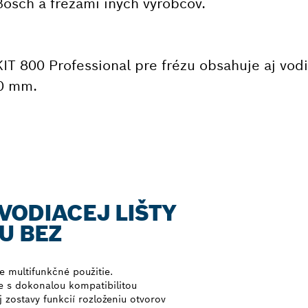
Bosch a frézami iných výrobcov.
IT 800 Professional pre frézu obsahuje aj vodi
00 mm.
VODIACEJ LIŠTY
U BEZ
e multifunkčné použitie.
e s dokonalou kompatibilitou
zostavy funkcií rozloženiu otvorov