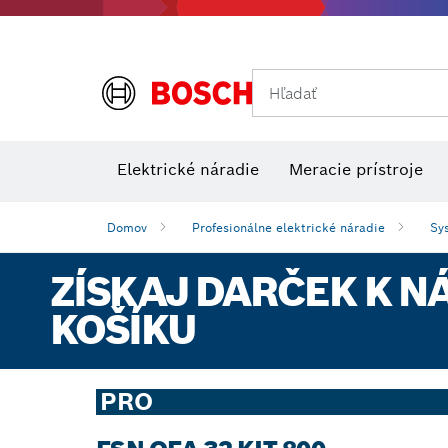
Hľadať
Príslušens
Kombinované súpravy VDE
Elektrické náradie
Meracie prístroje
Domov
Profesionálne elektrické náradie
Sy
ZÍSKAJ DARČEK K N
KOŠÍKU
PRO