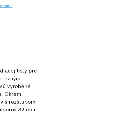
ahnutie
iacej lišty pre
a rezným
, sú vyrobené
m. Okrem
ov s rozstupom
 otvorov 32 mm.