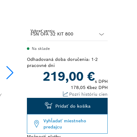
Vybrať verziu
Dropdown
Na sklade
closed
Odhadovaná doba doručenia: 1-2
pracovné dni
219,00 €
s DPH
178,05 €
bez DPH
Pozri históriu cien
Pridať do košíka
Vyhľadať miestneho
predajcu
Možnosti platby