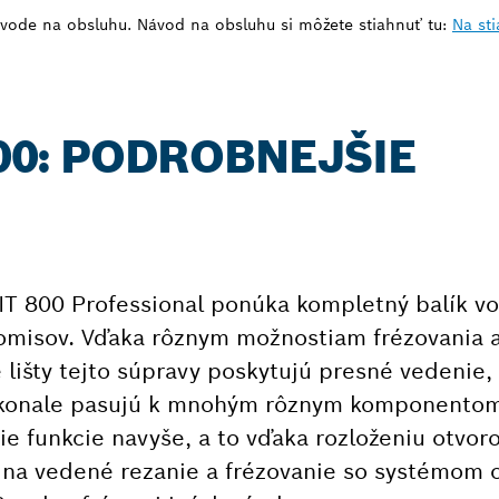
vode na obsluhu. Návod na obsluhu si môžete stiahnuť tu:
Na sti
800: PODROBNEJŠIE
T 800 Professional ponúka kompletný balík vod
omisov. Vďaka rôznym možnostiam frézovania 
 lišty tejto súpravy poskytujú presné vedenie
 dokonale pasujú k mnohým rôznym komponento
ie funkcie navyše, a to vďaka rozloženiu otvor
á na vedené rezanie a frézovanie so systémom