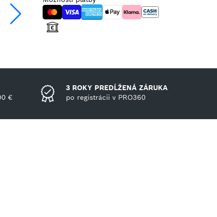
3 ROKY PREDĹŽENÁ ZÁRUKA
00 €
po registrácii v PRO360