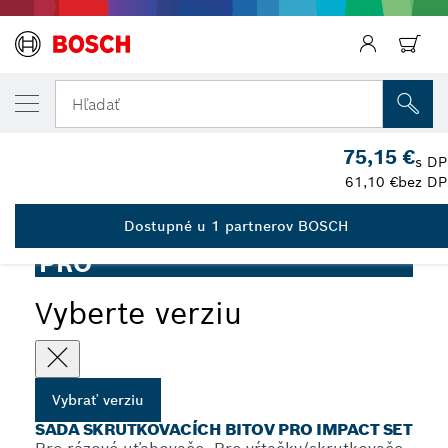
VYBRANÁ VERZIA
Sada skrutkovacích bitov PRO Impact, 48 k
Hľadať
2 608 521 U88
75,15 €
...
Sada skrutkovacích bitov PRO Impact, 48 ks
s D
61,10 €
bez D
Dostupné u 1 partnerov BOSCH
PRO
Vyberte verziu
Vybrať verziu
SADA SKRUTKOVACÍCH BITOV PRO IMPACT SET