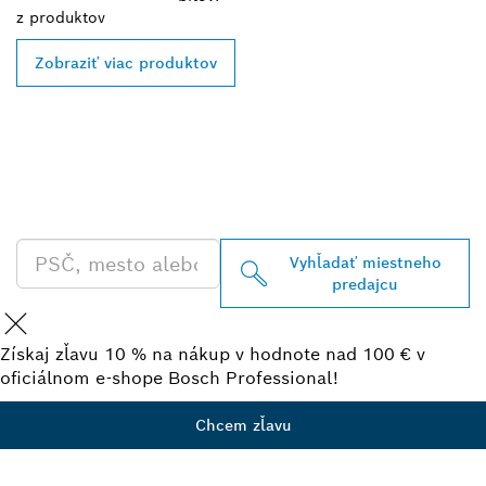
z
produktov
Zobraziť viac produktov
VYHĽADAŤ NAJBLIŽŠIEHO
PREDAJCU BOSCH
PROFESSIONAL
Vyhľadať miestneho
predajcu
Získaj zľavu 10 % na nákup v hodnote nad 100 € v
oficiálnom e-shope Bosch Professional!
Chcem zľavu