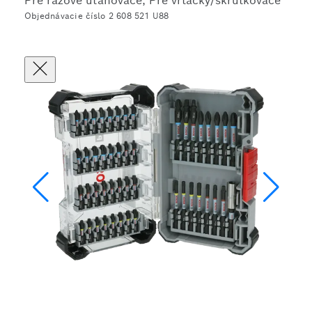
Pre rázové uťahovače, Pre vŕtačky/skrutkovače
Objednávacie číslo 2 608 521 U88