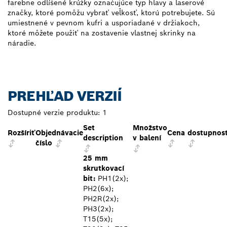
farebne odlíšené krúžky označujúce typ hlavy a laserové
značky, ktoré pomôžu vybrať veľkosť, ktorú potrebujete. Sú
umiestnené v pevnom kufri a usporiadané v držiakoch,
ktoré môžete použiť na zostavenie vlastnej skrinky na
náradie.
PREHĽAD VERZIÍ
Dostupné verzie produktu:
1
Set
Množstvo
Rozšíriť
Objednávacie
Cena
dostupnos
description
v balení
číslo
25 mm
skrutkovací
bit:
PH1(2x);
PH2(6x);
PH2R(2x);
PH3(2x);
T15(5x);