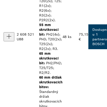
T20(2x); T25;
R1(2x);
R2(6x);
R3(2x);
P2R2(2x).
55 mm
skrutkovací
Dostupn
2 608 521
bit:
PH2(4x);
75,15
u 1
48 ks
U88
PH3; T20(2x);
€
partnero
T25(2x);
BOSCH
R2(2x); R3.
65 mm
skrutkovací
bit:
PH2/PH2;
T25/T25;
R2/R2.
60 mm držiak
skrutkovacích
bitov:
Štandardný
držiak
skrutkovacích
bitov.