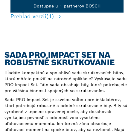
Dostupné u 1 partnerov BOSCH
Prehľad verzií
(1)
SADA PRO IMPACT SET NA
ROBUSTNÉ SKRUTKOVANIE
Hľadáte kompaktnú a spoľahlivú sadu skrutkovacích bitov,
ktorú môžete použiť na náročné aplikácie? Vyskúšajte sadu
PRO Impact Set. Táto sada obsahuje bity, ktoré potrebujete
pre väčšinu činností spojených so skrutkovaním.
Sada PRO Impact Set je skvelou voľbou pre inštalatérov,
ktorí potrebujú robustné a odolné skrutkovacie bity. Bity sú
vyrobené z tepelne upravenej ocele, aby dosahovali
vynikajúcu pevnosť a odolnosť voči vysokému
uťahovaciemu momentu. Ich torzná zóna absorbuje
uťahovací moment na špičke bitov, aby sa nezlomili. Majú