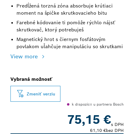
Predĺžená torzná zóna absorbuje krútiaci
moment na špičke skrutkovacieho bitu
Farebné kódovanie ti pomôže rýchlo nájsť
skrutkovač, ktorý potrebuješ
Magnetický hrot s čiernym fosfátovým
povlakom uľahčuje manipuláciu so skrutkami
View more
Vybraná možnosť
Zmeniť verziu
k dispozícii u partnera Bosch
75,15 €
s DPH
61,10 €
bez DPH