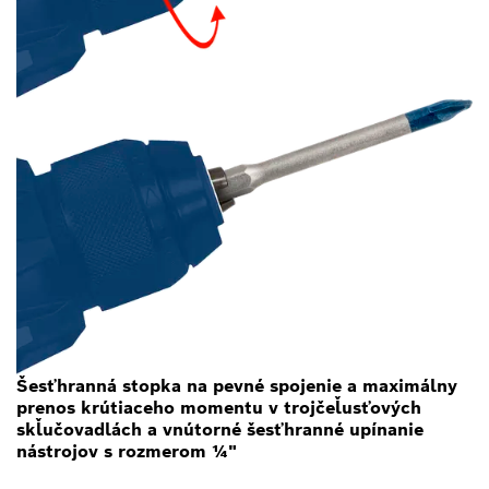
Šesťhranná stopka na pevné spojenie a maximálny
prenos krútiaceho momentu v trojčeľusťových
skľučovadlách a vnútorné šesťhranné upínanie
nástrojov s rozmerom ¼"