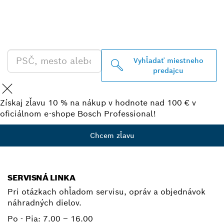
VYHĽADAŤ NAJBLIŽŠIEHO
PREDAJCU BOSCH
PROFESSIONAL
Vyhľadať miestneho
predajcu
Získaj zľavu 10 % na nákup v hodnote nad 100 € v
oficiálnom e-shope Bosch Professional!
Chcem zľavu
SERVISNÁ LINKA
Pri otázkach ohľadom servisu, opráv a objednávok
náhradných dielov.
Po - Pia:
7.00 – 16.00