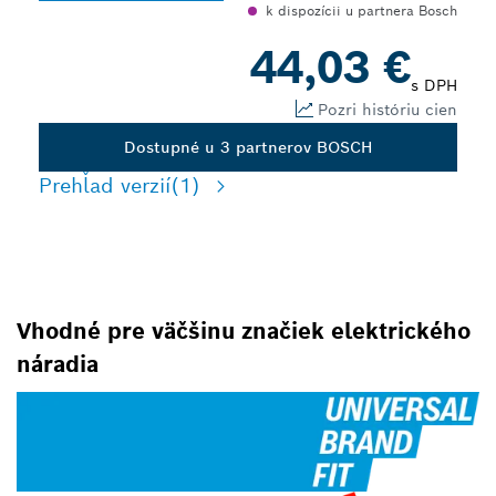
k dispozícii u partnera Bosch
44,03 €
s DPH
Pozri históriu cien
Dostupné u 3 partnerov BOSCH
Prehľad verzií
(1)
Vhodné pre väčšinu značiek elektrického
náradia