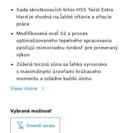
Sada skrutkovacích bitov HSS Twist Extra
Hard je vhodná na ľahké vŕtanie a vŕtacie
práce
Modifikovaná oceľ S2 a proces
optimalizovaného tepelného spracovania
zaisťujú mimoriadnu tvrdosť pre primeraný
výkon
Zúžená torzná zóna sa ľahko vyrovnáva
s maximálnymi úrovňami krútiaceho
momentu a zvládne každú úlohu
View more
Vybraná možnosť
Zmeniť verziu