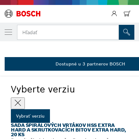
Späť
VYBRANÁ VERZIA
20-diel. sada skrutkovacích hrotov Drill&Dr
Hľadať
2 607 002 786
Sady špirálových vrtákov a skrutkovacích bitov Extra Hard
...
HSS, 20 ks
Dostupné u 3 partnerov BOSCH
Vyberte verziu
Vybrať verziu
SADA ŠPIRÁLOVÝCH VRTÁKOV HSS EXTRA
HARD A SKRUTKOVACÍCH BITOV EXTRA HARD,
20 KS