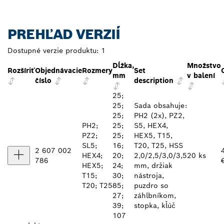
PREHĽAD VERZIÍ
Dostupné verzie produktu:
1
Dĺžka,
Množstvo
Rozšíriť
Objednávacie
Rozmery
Set
mm
v balení
číslo
description
25;
25;
Sada obsahuje:
25;
PH2 (2x), PZ2,
PH2;
25;
S5, HEX4,
PZ2;
25;
HEX5, T15,
SL5;
16;
T20, T25, HSS
2 607 002
HEX4;
20;
2,0/2,5/3,0/3,5
20 ks
786
HEX5;
24;
mm, držiak
T15;
30;
nástroja,
T20; T25
85;
puzdro so
27;
záhlbníkom,
39;
stopka, kľúč
107