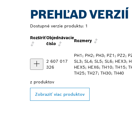
PREHĽAD VERZIÍ
Dostupné verzie produktu:
1
Rozšíriť
Objednávacie
Rozmery
číslo
PH1; PH2; PH3; PZ1; PZ2; P
2 607 017
SL3; SL4; SL5; SL6; HEX3; 
326
HEX5; HEX6; TH10; TH15; T
TH25; TH27; TH30; TH40
z
produktov
Zobraziť viac produktov