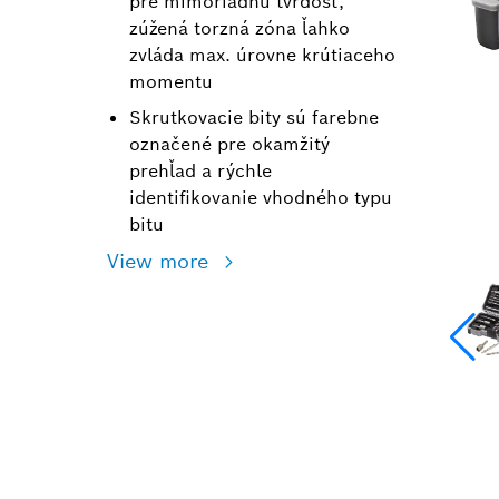
pre mimoriadnu tvrdosť,
zúžená torzná zóna ľahko
zvláda max. úrovne krútiaceho
momentu
Skrutkovacie bity sú farebne
označené pre okamžitý
prehľad a rýchle
identifikovanie vhodného typu
bitu
View more