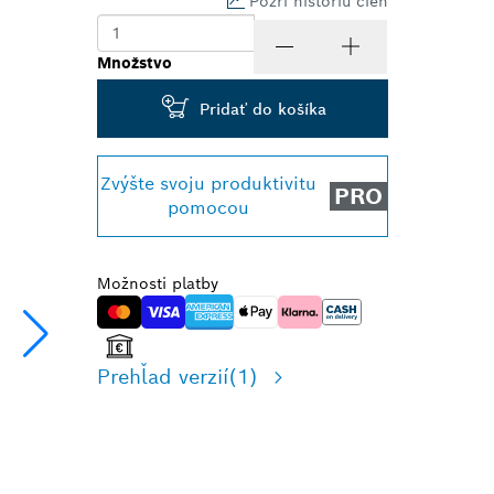
Pozri históriu cien
Množstvo
Pridať do košíka
Zvýšte svoju produktivitu
PRO
pomocou
Možnosti platby
Prehľad verzií
(1)