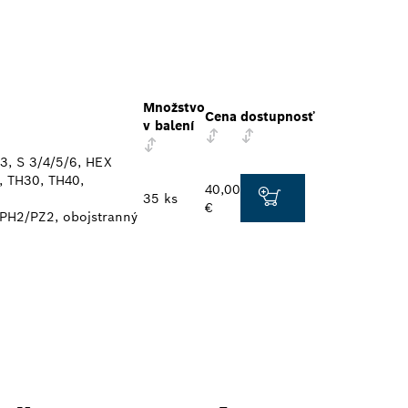
Množstvo
Cena
dostupnosť
v balení
3, S 3/4/5/6, HEX
, TH30, TH40,
40,00
35 ks
€
 PH2/PZ2, obojstranný