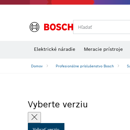
Hľadať
Príslušens
Kombinované súpravy VDE
Elektrické náradie
Meracie prístroje
Domov
Profesionálne príslušenstvo Bosch
S
Vyberte verziu
Vybrať verziu