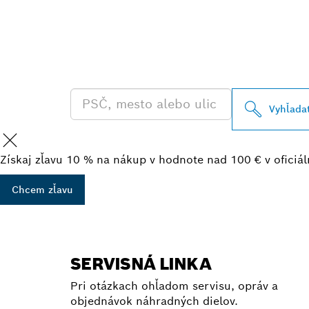
VYHĽADAŤ NA
BOSCH PROFE
Vyhľada
Získaj zľavu 10 % na nákup v hodnote nad 100 € v ofici
Chcem zľavu
SERVISNÁ LINKA
Pri otázkach ohľadom servisu, opráv a
objednávok náhradných dielov.