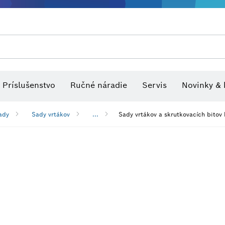
tvo pre viacúčelové náradia
Rezacie pílové listy a dierovky
Optické nivelačné prístroje
Brúsne kotúče, brúsne pásy a br
Príslušenstvo
Ručné náradie
Servis
Novinky & 
ady
Sady vrtákov
...
Sady vrtákov a skrutkovacích bitov