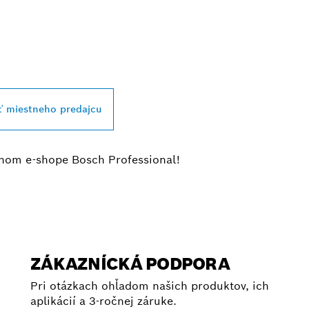
JBLIŽŠIEHO PRED
SSIONAL
ť miestneho predajcu
álnom e-shope Bosch Professional!
ZÁKAZNÍCKÁ PODPORA
Pri otázkach ohľadom našich produktov, ich
aplikácií a 3-ročnej záruke.