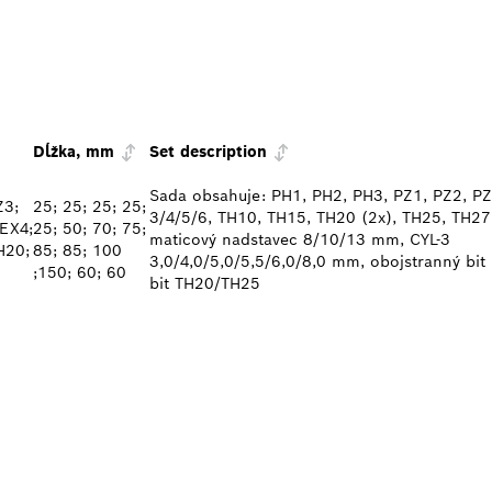
Dĺžka, mm
Set description
Sada obsahuje: PH1, PH2, PH3, PZ1, PZ2, PZ
Z3;
25; 25; 25; 25;
3/4/5/6, TH10, TH15, TH20 (2x), TH25, TH27
HEX4;
25; 50; 70; 75;
maticový nadstavec 8/10/13 mm, CYL-3
H20;
85; 85; 100
3,0/4,0/5,0/5,5/6,0/8,0 mm, obojstranný bit
;150; 60; 60
bit TH20/TH25