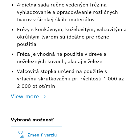
4-dielna sada ručne vedených fréz na
vyhladzovanie a opracovávanie rozličných
tvarov v širokej škále materiálov
Frézy s konkávnym, kužeľovitým, valcovitým a
okrúhlym tvarom sú ideálne pre rôzne
použitia
Fréza je vhodná na použitie v dreve a
neželezných kovoch, ako aj v železe
Valcovitá stopka určená na použitie s
vŕtacími skrutkovačmi pri rýchlosti 1 000 až
2 000 ot ot/min
View more
Vybraná možnosť
Zmeniť verziu