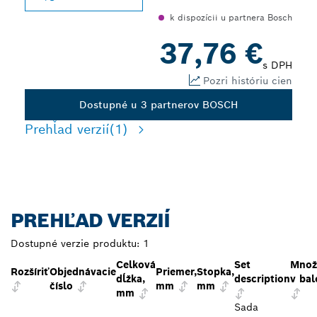
k dispozícii u partnera Bosch
37,76 €
s DPH
Pozri históriu cien
Dostupné u 3 partnerov BOSCH
Prehľad verzií
(1)
PREHĽAD VERZIÍ
Dostupné verzie produktu:
1
Celková
Set
Množ
Rozšíriť
Objednávacie
Priemer,
Stopka,
dĺžka,
description
v bal
číslo
mm
mm
mm
Sada