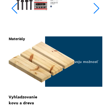
Materiály
Vyberte svoju možnosť
Vyhladzovanie
kovu a dreva