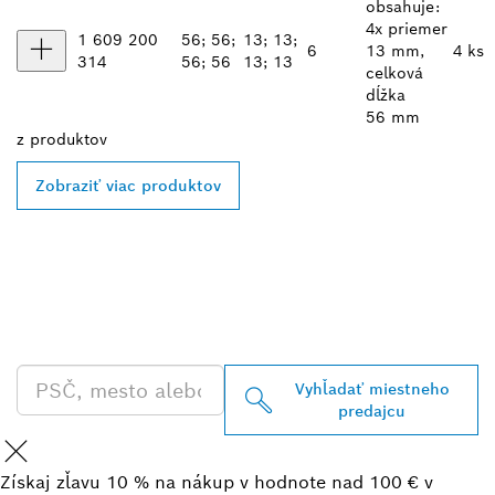
obsahuje:
4x priemer
1 609 200
56; 56;
13; 13;
6
13 mm,
4 ks
314
56; 56
13; 13
celková
dĺžka
56 mm
z
produktov
Zobraziť viac produktov
VYHĽADAŤ NAJBLIŽŠIEHO
PREDAJCU BOSCH
PROFESSIONAL
Vyhľadať miestneho
predajcu
Získaj zľavu 10 % na nákup v hodnote nad 100 € v