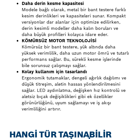
Daha derin kesme kapasitesi
Modele bağlı olarak, metal bir bant testere farklı
kesim derinlikleri ve kapasiteleri sunar. Kompakt
versiyonlar dar alanlar için optimize edilirken,
derin kesimli modeller daha kalın boruları ve
daha büyük profilleri kolayca idare eder.
KÖMÜRSÜZ MOTOR TEKNOLOJİSİ
Kömürsüz bir bant testere, yük altında daha
yüksek verimlilik, daha uzun motor ömrü ve tutarlı
performans sağlar. Bu, sürekli kesme işlerinde
bile sorunsuz çalışmayı sağlar.
Kolay kullanım için tasarlandı
Ergonomik tutamaklar, dengeli ağırlık dağılımı ve
düşük titreşim, aletin hassas yönlendirilmesini
sağlar. LED aydınlatma, değişken hız kontrolü ve
aletsiz bıçak değişiklikleri gibi ek özellikler
görünürlüğünü, uyum sağlamayı ve iş akışı
verimliliğini artırır.
HANGİ TÜR TAŞINABİLİR