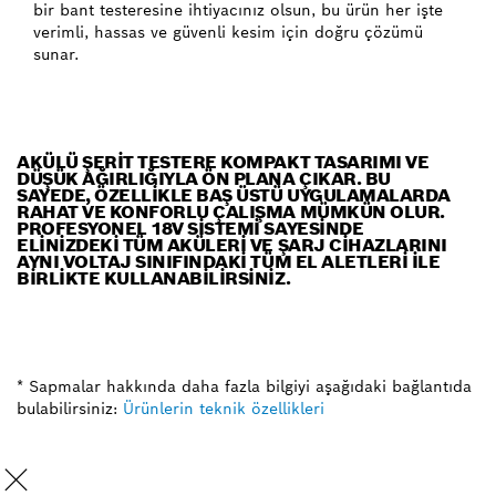
bir bant testeresine ihtiyacınız olsun, bu ürün her işte
verimli, hassas ve güvenli kesim için doğru çözümü
sunar.
AKÜLÜ ŞERIT TESTERE KOMPAKT TASARIMI VE
DÜŞÜK AĞIRLIĞIYLA ÖN PLANA ÇIKAR. BU
SAYEDE, ÖZELLIKLE BAŞ ÜSTÜ UYGULAMALARDA
RAHAT VE KONFORLU ÇALIŞMA MÜMKÜN OLUR.
PROFESYONEL 18V SISTEMI SAYESINDE
ELINIZDEKI TÜM AKÜLERI VE ŞARJ CIHAZLARINI
AYNI VOLTAJ SINIFINDAKI TÜM EL ALETLERI ILE
BIRLIKTE KULLANABILIRSINIZ.
* Sapmalar hakkında daha fazla bilgiyi aşağıdaki bağlantıda
bulabilirsiniz:
Ürünlerin teknik özellikleri