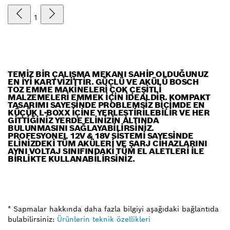
1
TEMIZ BIR ÇALIŞMA MEKANI SAHIP OLDUĞUNUZ
EN IYI KARTVIZITTIR. GÜÇLÜ VE AKÜLÜ BOSCH
TOZ EMME MAKINELERI ÇOK ÇEŞITLI
MALZEMELERI EMMEK IÇIN IDEALDIR. KOMPAKT
TASARIMI SAYESINDE PROBLEMSIZ BIÇIMDE EN
KÜÇÜK L-BOXX IÇINE YERLEŞTIRILEBILIR VE HER
GITTIĞINIZ YERDE ELINIZIN ALTINDA
BULUNMASINI SAĞLAYABILIRSINIZ.
PROFESYONEL 12V & 18V SISTEMI SAYESINDE
ELINIZDEKI TÜM AKÜLERI VE ŞARJ CIHAZLARINI
AYNI VOLTAJ SINIFINDAKI TÜM EL ALETLERI ILE
BIRLIKTE KULLANABILIRSINIZ.
* Sapmalar hakkında daha fazla bilgiyi aşağıdaki bağlantıda
bulabilirsiniz:
Ürünlerin teknik özellikleri