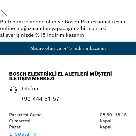
Bültenimize abone olun ve Bosch Professional resmi
online mağazasından yapacağınız bir sonraki
alışverişinizde %15 indirim kazanın!
Abone olun ve %15 indirim kazanın
BOSCH ELEKTRIKLI EL ALETLERI MÜŞTERI
İLETIŞIM MERKEZI
Telefon
+90 444 51 57
Pazartesi-Cuma
08.30 -18.15
Cumartesi
Kapalı
Pazar
Kapalı
E-posta