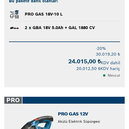
Bu pakete dahil olanlar:
PRO GAS 18V-10 L
2 x GBA 18V 5.0Ah + GAL 1880 CV
-20%
30.019,20 ₺
24.015,00 ₺
KDV dahil
20.012,50 ₺
KDV hariç
Mevcut
PRO
PRO GAS 12V
Akülü Elektrik Süpürgesi