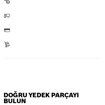
Yedek parça seçin
Online Sipariş Edin
Ödeyin
Ürününüzü alın
Yedek parça bulun
DOĞRU YEDEK PARÇAYI
BULUN