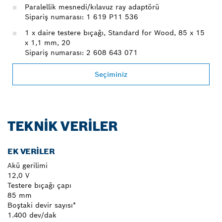
Paralellik mesnedi/kılavuz ray adaptörü
Sipariş numarası: 1 619 P11 536
1 x daire testere bıçağı, Standard for Wood, 85 x 15
x 1,1 mm, 20
Sipariş numarası: 2 608 643 071
Seçiminiz
TEKNIK VERILER
EK VERILER
Akü gerilimi
12,0 V
Testere bıçağı çapı
85 mm
Boştaki devir sayısı*
1.400 dev/dak