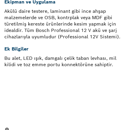
Ekipman ve Uygulama
Akülü daire testere, laminant gibi ince ahşap
malzemelerde ve OSB, kontrplak veya MDF gibi
türetilmiş kereste ürünlerinde kesim yapmak için
idealdir. Tüm Bosch Professional 12 V akü ve şarj
cihazlarıyla uyumludur (Professional 12V Sistemi).
Ek Bilgiler
Bu alet, LED ışık, damgalı çelik taban levhası, mil
kilidi ve toz emme portu konnektörüne sahiptir.
YEDEK PARÇAYA MI
IHTIYACINIZ VAR?
Profesyonel Bosch el aletiniz için doğru yedek
parçaları burada hızla ve kolayca bulabilirsiniz.