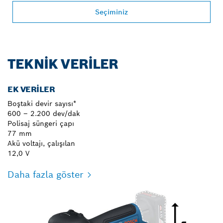
Seçiminiz
TEKNIK VERILER
EK VERILER
Boştaki devir sayısı*
600 – 2.200 dev/dak
Polisaj süngeri çapı
77 mm
Akü voltajı, çalışılan
12,0 V
Daha fazla göster