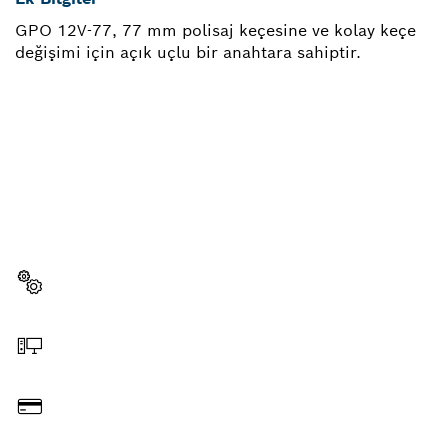
GPO 12V-77, 77 mm polisaj keçesine ve kolay keçe
değişimi için açık uçlu bir anahtara sahiptir.
YEDEK PARÇAYA MI
IHTIYACINIZ VAR?
Profesyonel Bosch el aletiniz için doğru yedek
parçaları burada hızla ve kolayca bulabilirsiniz.
Yedek parça seçin
Online Sipariş Edin
Ödeyin