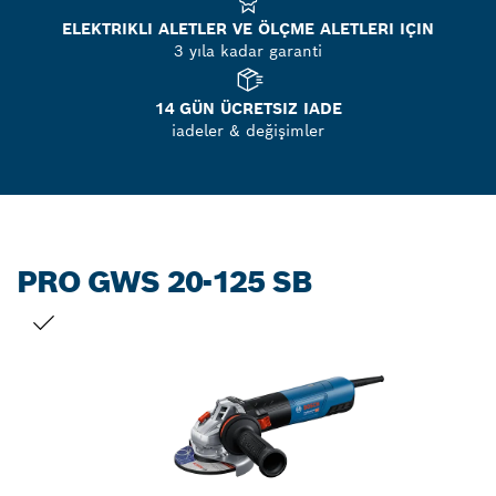
ELEKTRIKLI ALETLER VE ÖLÇME ALETLERI IÇIN
3 yıla kadar garanti
14 GÜN ÜCRETSIZ IADE
iadeler & değişimler
PRO GWS 20-125 SB
SEÇIMINIZ