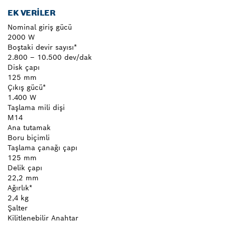
EK VERILER
Nominal giriş gücü
2000 W
Boştaki devir sayısı*
2.800 – 10.500 dev/dak
Disk çapı
125 mm
Çıkış gücü*
1.400 W
Taşlama mili dişi
M14
Ana tutamak
Boru biçimli
Taşlama çanağı çapı
125 mm
Delik çapı
22,2 mm
Ağırlık*
2,4 kg
Şalter
Kilitlenebilir Anahtar